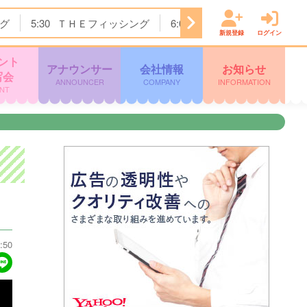
グ
5:30
ＴＨＥフィッシング
6:00
めざましどようび
8
新規登録
ログイン
ント
アナウンサー
会社情報
お知らせ
写会
ANNOUNCER
COMPANY
INFORMATION
NT
:50