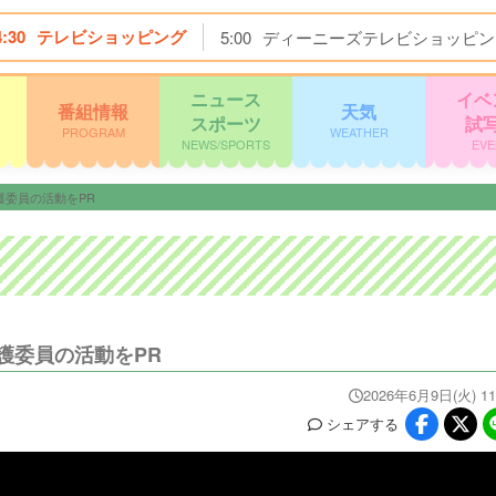
4:30
テレビショッピング
5:00
ディーニーズテレビショッピン
ニュース
イベ
番組情報
天気
スポーツ
試
PROGRAM
WEATHER
NEWS/SPORTS
EVE
護委員の活動をPR
護委員の活動をPR
2026年6月9日(火) 11
シェア
する