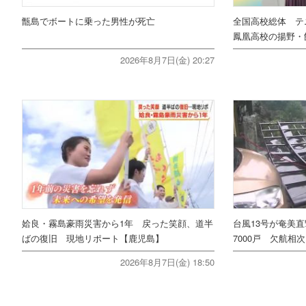
甑島でボートに乗った男性が死亡
全国高校総体 テ
鳳凰高校の揚野・
2026年8月7日(金) 20:27
姶良・霧島豪雨災害から1年 戻った笑顔、道半
台風13号が奄美
ばの復旧 現地リポート【鹿児島】
7000戸 欠航相
2026年8月7日(金) 18:50