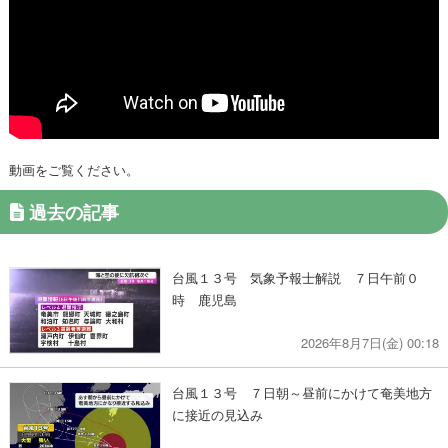
動画をご覧ください。
過去の記事
台風１３号 気象予報士解説 ７日午前０
時 鹿児島
2026年8月7日(金) 00:18
台風１３号 ７日朝～昼前にかけて奄美地方
に接近の見込み