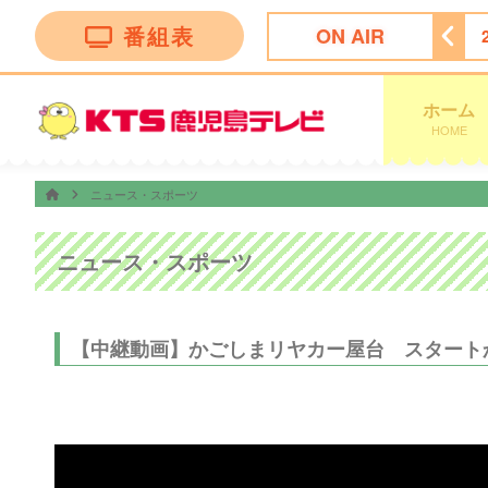
番組表
ON AIR
まち
21:00
ナゾトレＭＡＸＸＸ
21:54
ＫＴＳニュース
ホーム
HOME
ニュース・スポーツ
ニュース・スポーツ
【中継動画】かごしまリヤカー屋台 スタート