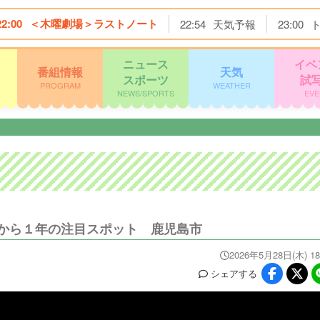
22:00
＜木曜劇場＞ラストノート
22:54
天気予報
23:00
ニュース
イベ
番組情報
天気
スポーツ
試
PROGRAM
WEATHER
NEWS/SPORTS
EVE
から１年の注目スポット 鹿児島市
2026年5月28日(木) 18
シェア
する