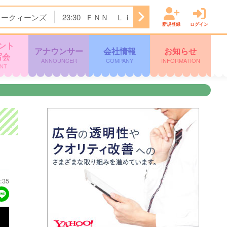
トークィーンズ
23:30
ＦＮＮ Ｌｉｖｅ Ｎｅｗｓ α
24:
新規登録
ログイン
ント
アナウンサー
会社情報
お知らせ
写会
ANNOUNCER
COMPANY
INFORMATION
NT
:35