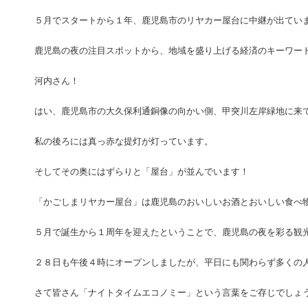
５月でスタートから１年、鹿児島市のリヤカー屋台に中継が出てい
鹿児島の夜の注目スポットから、地域を盛り上げる経済のキーワー
河内さん！
はい、鹿児島市の大久保利通銅像の向かい側、甲突川左岸緑地に来
私の後ろには真っ赤な提灯が灯っています。
そしてその奥にはずらりと「屋台」が並んでいます！
「かごしまリヤカー屋台」は鹿児島のおいしいお酒とおいしい食べ
５月で誕生から１周年を迎えたということで、鹿児島の夜を彩る観
２８日も午後４時にオープンしましたが、平日にも関わらず多くの
さて皆さん「ナイトタイムエコノミー」という言葉をご存じでしょ