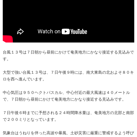
台風１３号は７日朝から昼前にかけて奄美地方にかなり接近する見込みで
す。
大型で強い台風１３号は、７日午後９時には、南大東島の北およそ８０キ
ロを西へ進んでいます。
中心気圧は９５０ヘクトパスカル、中心付近の最大風速は４０メートル
で、７日朝から昼前にかけて奄美地方にかなり接近する見込みです。
７日午後６時までに予想される２４時間降水量は、奄美地方の北部と南部
で２００ミリとなっています。
気象台はうねりを伴った高波や暴風、土砂災害に厳重に警戒するよう呼び