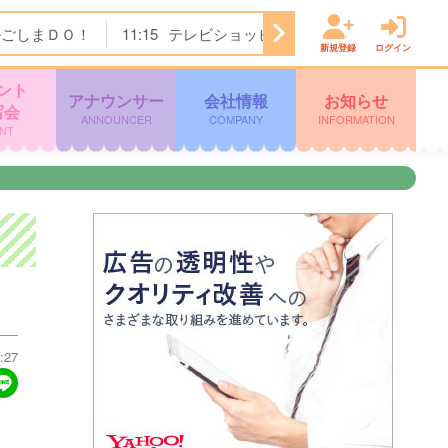
かごしまＤＯ！
11:15
テレビショッピング
11:45
ぽよチャ
新規登録
ログイン
ント
アナウンサー
会社情報
お知らせ
写会
ANNOUNCER
COMPANY
INFORMATION
NT
:27