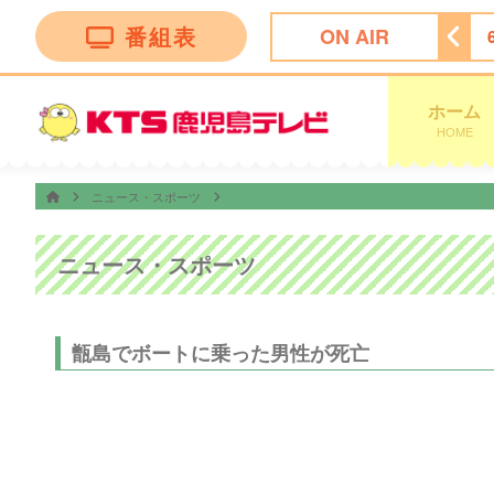
番組表
ON AIR
ィーニーズテレビショッピング
5:30
ＴＨＥフィッシング
ホーム
HOME
ニュース・スポーツ
ニュース・スポーツ
甑島でボートに乗った男性が死亡