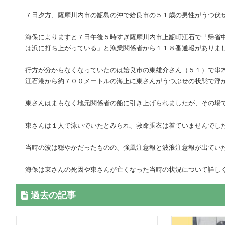
７日夕方、薩摩川内市の甑島の沖で姶良市の５１歳の男性がうつ伏
海保によりますと７日午後５時すぎ薩摩川内市上甑町江石で「帰省
は浜に打ち上がっている」と漁業関係者から１１８番通報がありま
行方が分からなくなっていたのは姶良市の東雄介さん（５１）で串
江石港から約７００メートルの海上に東さんがうつぶせの状態で浮
東さんはまもなく地元関係者の船に引き上げられましたが、その場
東さんは１人で泳いでいたとみられ、救命胴衣は着ていませんでし
当時の波は穏やかだったものの、強風注意報と波浪注意報が出てい
海保は東さんの死因や東さんが亡くなった当時の状況について詳し
過去の記事