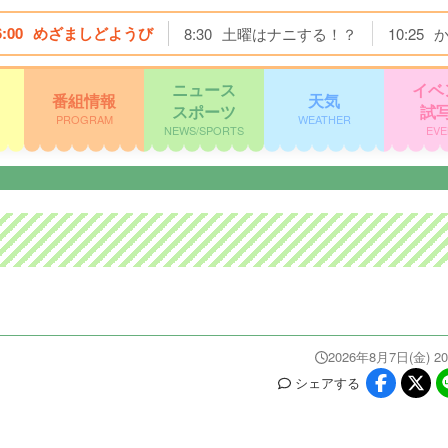
6:00
めざましどようび
8:30
土曜はナニする！？
10:25
ニュース
イベ
番組情報
天気
スポーツ
試
PROGRAM
WEATHER
NEWS/SPORTS
EVE
2026年8月7日(金) 20
シェア
する