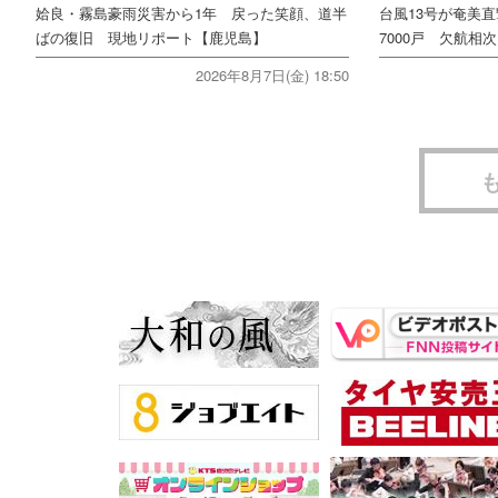
姶良・霧島豪雨災害から1年 戻った笑顔、道半
台風13号が奄美
ばの復旧 現地リポート【鹿児島】
7000戸 欠航相
2026年8月7日(金) 18:50