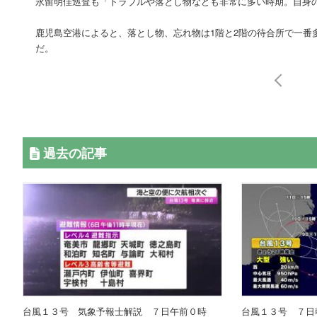
永留明佳巡査も「トラブルや落とし物なども非常に多い時期。自身
鹿児島空港によると、落とし物、忘れ物は1階と2階の待合所で一番
だ。
過去の記事
台風１３号 気象予報士解説 ７日午前０時
台風１３号 ７日