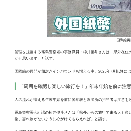
国際線再
管理を担当する霧島警察署の事務職員・栫井優斗さんは「県外在住
かと思います」と話す。
国際線の再開が相次ぎインバウンドも増える中、2025年7月以降
「周囲を確認し楽しい旅行を！」年末年始を前に注
人の流れが増える年末年始を前に警察署と派出所の担当者は注意を
霧島警察署会計課の栫井優斗さんは「県外からの旅行で来る人も多
物、忘れ物がないように心がけてもらえれば」と話す。