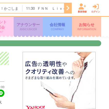
ク！かごしま
11:30
ＦＮＮ Ｌｉｖｅ Ｎｅｗｓ ｄａｙｓ
新規登録
ログイン
ント
アナウンサー
会社情報
お知らせ
写会
ANNOUNCER
COMPANY
INFORMATION
NT
:00
え