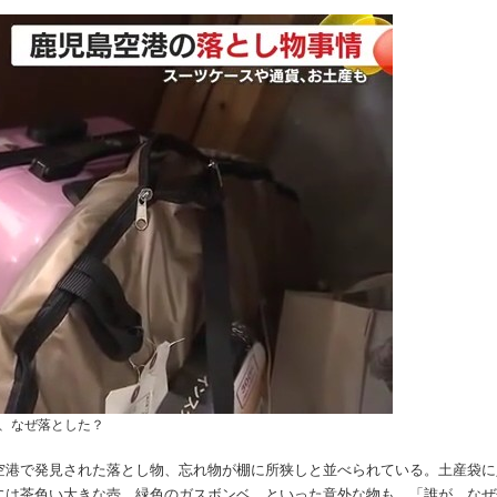
、なぜ落とした？
空港で発見された落とし物、忘れ物が棚に所狭しと並べられている。土産袋に
には茶色い大きな壺、緑色のガスボンベ、といった意外な物も。「誰が、なぜ