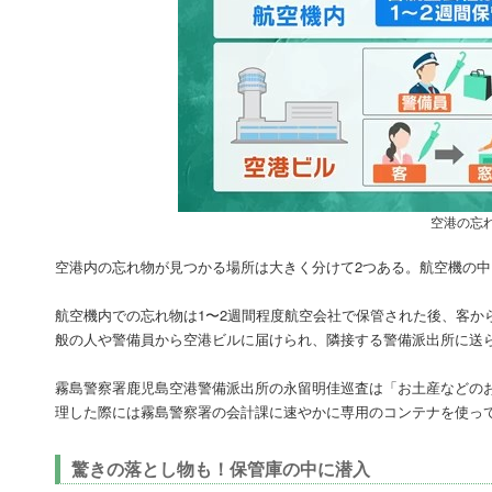
空港の忘
空港内の忘れ物が見つかる場所は大きく分けて2つある。航空機の
航空機内での忘れ物は1〜2週間程度航空会社で保管された後、客か
般の人や警備員から空港ビルに届けられ、隣接する警備派出所に送
霧島警察署鹿児島空港警備派出所の永留明佳巡査は「お土産などの
理した際には霧島警察署の会計課に速やかに専用のコンテナを使っ
驚きの落とし物も！保管庫の中に潜入