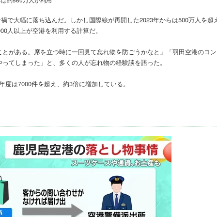
4年は約560万人が利用
ナ禍で大幅に落ち込んだ。しかし国際線が再開した2023年からは500万人を超
,000人以上が空港を利用する計算だ。
ことがある。席を立つ時に一回見て忘れ物を防ごうかなと」「羽田空港のコン
やってしまった」と、多くの人が忘れ物の経験談を語った。
4年度は7000件を超え、約3倍に増加している。