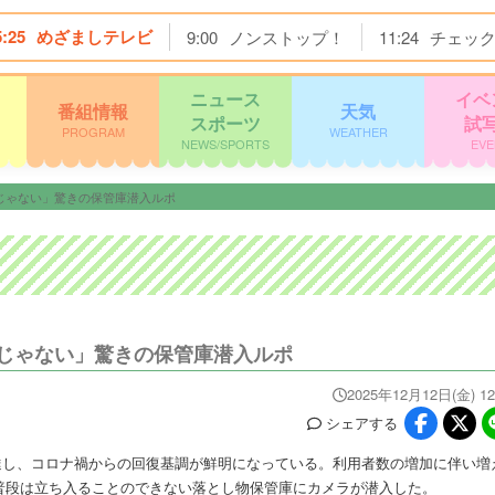
5:25
めざましテレビ
9:00
ノンストップ！
11:24
チェッ
ニュース
イベ
番組情報
天気
スポーツ
試
PROGRAM
WEATHER
NEWS/SPORTS
EVE
じゃない」驚きの保管庫潜入ルポ
じゃない」驚きの保管庫潜入ルポ
2025年12月12日(金) 12
シェア
する
に達し、コロナ禍からの回復基調が鮮明になっている。利用者数の増加に伴い増
普段は立ち入ることのできない落とし物保管庫にカメラが潜入した。