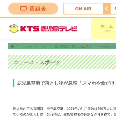
番組表
ON AIR
ッピング
4:55
ビタブリッドジャパンテレビショッピング
ホーム
HOME
ニュース・スポーツ
鹿児島空港で落とし物が急増「スマホや傘だけ
ニュース・スポーツ
鹿児島空港で落とし物が急増「スマホや傘だけ
鹿児島の空の玄関口、鹿児島空港。2024年の利用者数は560万人
ているのが落とし物、忘れ物だ。霧島警察署の特別な許可を得て、