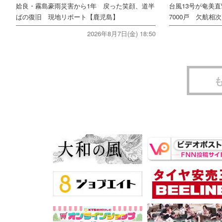
姶良・霧島豪雨災害から1年 戻った笑顔、道半
台風13号が奄美
ばの復旧 現地リポート【鹿児島】
7000戸 欠航相
2026年8月7日(金) 18:50