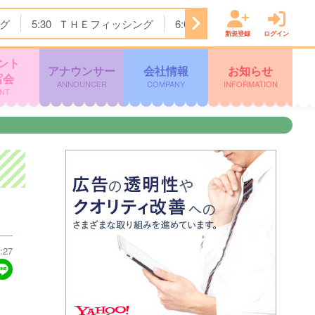
グ
5:30
ＴＨＥフィッシング
6:00
めざましどようび
8
新規登録
ログイン
ント
アナウンサー
会社情報
お知らせ
写会
ANNOUNCER
COMPANY
INFORMATION
NT
:27