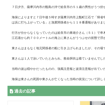
７日夕方、薩摩川内市の甑島の沖で姶良市の５１歳の男性がうつ伏
海保によりますと７日午後５時すぎ薩摩川内市上甑町江石で「帰省
は浜に打ち上がっている」と漁業関係者から１１８番通報がありま
行方が分からなくなっていたのは姶良市の東雄介さん（５１）で串
江石港から約７００メートルの海上に東さんがうつぶせの状態で浮
東さんはまもなく地元関係者の船に引き上げられましたが、その場
東さんは１人で泳いでいたとみられ、救命胴衣は着ていませんでし
当時の波は穏やかだったものの、強風注意報と波浪注意報が出てい
海保は東さんの死因や東さんが亡くなった当時の状況について詳し
過去の記事