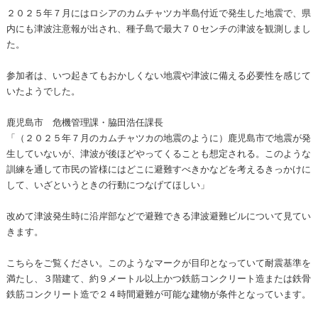
２０２５年７月にはロシアのカムチャツカ半島付近で発生した地震で、県
内にも津波注意報が出され、種子島で最大７０センチの津波を観測しまし
た。
参加者は、いつ起きてもおかしくない地震や津波に備える必要性を感じて
いたようでした。
鹿児島市 危機管理課・脇田浩任課長
「（２０２５年７月のカムチャツカの地震のように）鹿児島市で地震が発
生していないが、津波が後ほどやってくることも想定される。このような
訓練を通して市民の皆様にはどこに避難すべきかなどを考えるきっかけに
して、いざというときの行動につなげてほしい」
改めて津波発生時に沿岸部などで避難できる津波避難ビルについて見てい
きます。
こちらをご覧ください。このようなマークが目印となっていて耐震基準を
満たし、３階建て、約９メートル以上かつ鉄筋コンクリート造または鉄骨
鉄筋コンクリート造で２４時間避難が可能な建物が条件となっています。