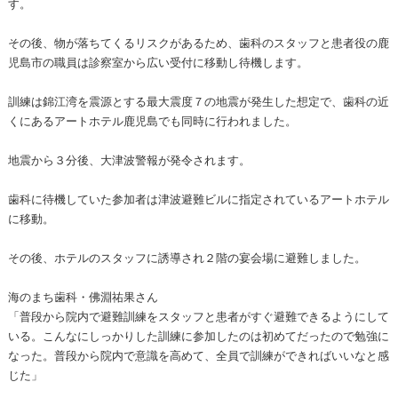
す。
その後、物が落ちてくるリスクがあるため、歯科のスタッフと患者役の鹿
児島市の職員は診察室から広い受付に移動し待機します。
訓練は錦江湾を震源とする最大震度７の地震が発生した想定で、歯科の近
くにあるアートホテル鹿児島でも同時に行われました。
地震から３分後、大津波警報が発令されます。
歯科に待機していた参加者は津波避難ビルに指定されているアートホテル
に移動。
その後、ホテルのスタッフに誘導され２階の宴会場に避難しました。
海のまち歯科・佛淵祐果さん
「普段から院内で避難訓練をスタッフと患者がすぐ避難できるようにして
いる。こんなにしっかりした訓練に参加したのは初めてだったので勉強に
なった。普段から院内で意識を高めて、全員で訓練ができればいいなと感
じた」