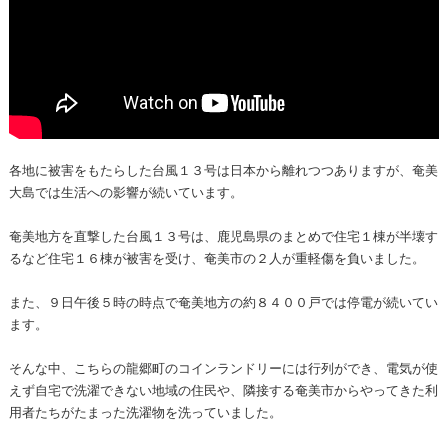
各地に被害をもたらした台風１３号は日本から離れつつありますが、奄美
大島では生活への影響が続いています。
奄美地方を直撃した台風１３号は、鹿児島県のまとめで住宅１棟が半壊す
るなど住宅１６棟が被害を受け、奄美市の２人が重軽傷を負いました。
また、９日午後５時の時点で奄美地方の約８４００戸では停電が続いてい
ます。
そんな中、こちらの龍郷町のコインランドリーには行列ができ、電気が使
えず自宅で洗濯できない地域の住民や、隣接する奄美市からやってきた利
用者たちがたまった洗濯物を洗っていました。