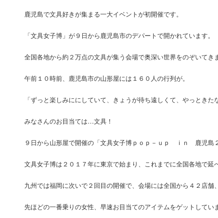
鹿児島で文具好きが集まる一大イベントが初開催です。
「文具女子博」が９日から鹿児島市のデパートで開かれています。
全国各地から約２万点の文具が集う会場で奥深い世界をのぞいてき
午前１０時前、鹿児島市の山形屋には１６０人の行列が。
「ずっと楽しみににしていて、きょうが待ち遠しくて、やっときた
みなさんのお目当ては…文具！
９日から山形屋で開催の「文具女子博ｐｏｐ－ｕｐ ｉｎ 鹿児島
文具女子博は２０１７年に東京で始まり、これまでに全国各地で延
九州では福岡に次いで２回目の開催で、会場には全国から４２店舗
先ほどの一番乗りの女性、早速お目当てのアイテムをゲットしてい