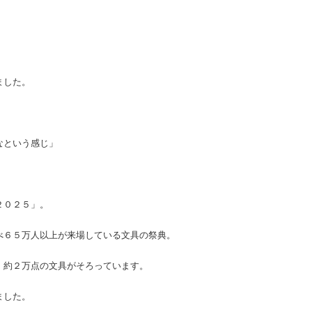
ました。
なという感じ」
２０２５」。
べ６５万人以上が来場している文具の祭典。
、約２万点の文具がそろっています。
ました。