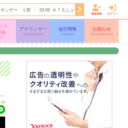
．サンデー １部
23:09
ＫＴＳニュース
23:15
ワンピース
新規登録
ログイン
ント
アナウンサー
会社情報
お知らせ
写会
ANNOUNCER
COMPANY
INFORMATION
NT
:10