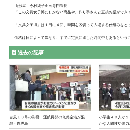
山形屋 今村純子企画専門課長
「この文具女子博にしかない商品や、作り手さんと直接お話ができ
「文具女子博」は１日に４回、時間を区切って入場する仕組みをと
価格は日によって異なり、すでに定員に達した時間帯もあるという
過去の記事
台風１３号の影響 運航再開の奄美空港が混
小学生４０人が１
雑・鹿児島
かな人間性や体力