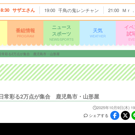
18:30
サザエさん
19:00
千鳥の鬼レンチャン
21:00
Ｍｒ
ニュース
イベ
番組情報
天気
スポーツ
試
PROGRAM
WEATHER
NEWS/SPORTS
EVE
日常彩る2万点が集合 鹿児島市・山形屋
日常彩る2万点が集合 鹿児島市・山形屋
2025年10月9日(木) 19
シェア
する