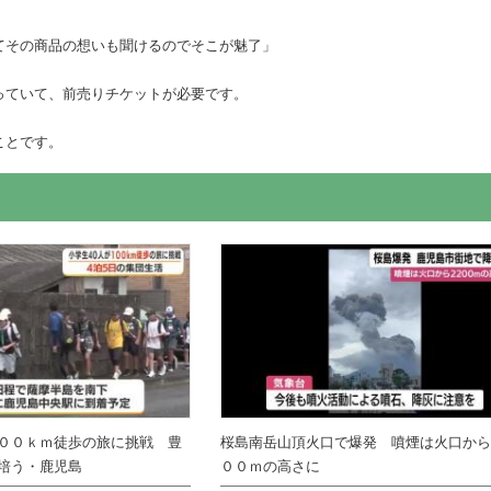
てその商品の想いも聞けるのでそこが魅了」
っていて、前売りチケットが必要です。
ことです。
００ｋｍ徒歩の旅に挑戦 豊
桜島南岳山頂火口で爆発 噴煙は火口か
培う・鹿児島
００ｍの高さに