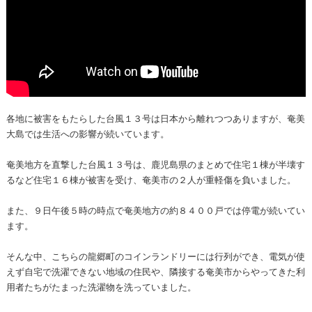
各地に被害をもたらした台風１３号は日本から離れつつありますが、奄美
大島では生活への影響が続いています。
奄美地方を直撃した台風１３号は、鹿児島県のまとめで住宅１棟が半壊す
るなど住宅１６棟が被害を受け、奄美市の２人が重軽傷を負いました。
また、９日午後５時の時点で奄美地方の約８４００戸では停電が続いてい
ます。
そんな中、こちらの龍郷町のコインランドリーには行列ができ、電気が使
えず自宅で洗濯できない地域の住民や、隣接する奄美市からやってきた利
用者たちがたまった洗濯物を洗っていました。