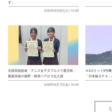
ず」
2026年8月8日(土) 14:09
全国高校総体 テニス女子ダブルスで鹿児島・
Ｈ3ロケット9号
鳳凰高校の揚野・餅原ペアが３位入賞
「日本版ＧＰＳ」
2026年8月7日(金) 19:49