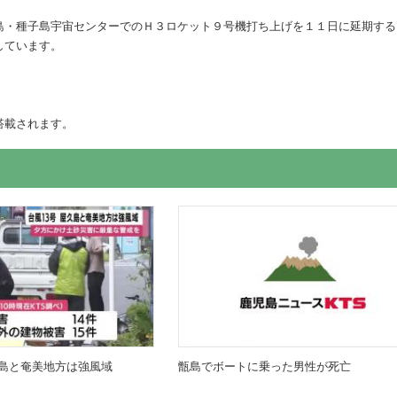
島・種子島宇宙センターでのＨ３ロケット９号機打ち上げを１１日に延期する
しています。
搭載されます。
島と奄美地方は強風域
甑島でボートに乗った男性が死亡