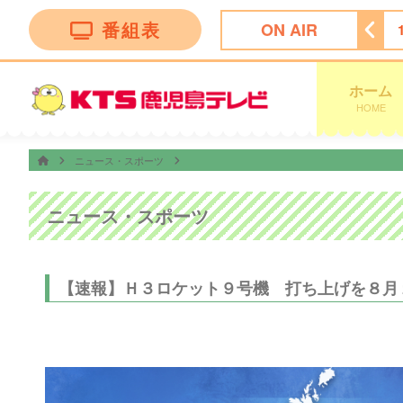
番組表
ON AIR
ボー
15:55
ＦＮＳ九州８局共同制作「ドキュメント九州」
ホーム
HOME
ニュース・スポーツ
ニュース・スポーツ
【速報】Ｈ３ロケット９号機 打ち上げを８月