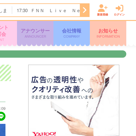
しま
17:30
ＦＮＮ Ｌｉｖｅ Ｎｅｗｓ イット！
18:00
新規登録
ログイン
ント
アナウンサー
会社情報
お知らせ
写会
ANNOUNCER
COMPANY
INFORMATION
NT
:09