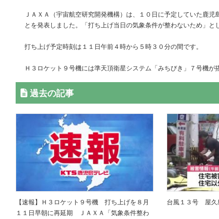
ＪＡＸＡ（宇宙航空研究開発機構）は、１０日に予定していた鹿児
とを発表しました。「打ち上げ当日の気象条件が整わないため」と
打ち上げ予定時刻は１１日午前４時から５時３０分の間です。
Ｈ３ロケット９号機には準天頂衛星システム「みちびき」７号機が
過去の記事
【速報】Ｈ３ロケット９号機 打ち上げを８月
台風１３号 屋久
１１日早朝に再延期 ＪＡＸＡ「気象条件整わ