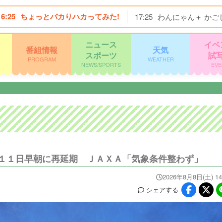
16:25
ちょっとバカりハカってみた!
17:25
わんにゃん＋ かご
ニュース
イベ
番組情報
天気
スポーツ
試
PROGRAM
WEATHER
NEWS/SPORTS
EVE
１１日早朝に再延期 ＪＡＸＡ「気象条件整わず」
2026年8月8日(土) 14
シェア
する