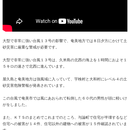
大型で非常に強い台風１３号の影響で、奄美地方では８日夕方にかけて土
砂災害に厳重な警戒が必要です。
大型で非常に強い台風１３号は、久米島の北西の海上を１時間におよそ１
５キロの速さで北西に進んでいます。
屋久島と奄美地方は強風域に入っていて、宇検村と大和村にレベル４の土
砂災害危険警報が発表されています。
この台風で奄美市では風にあおられて転倒した６０代の男性が頭に軽いけ
がをしました。
また、ＫＴＳのまとめでこれまでのところ、与論町で住宅が半壊するなど
住宅への被害が１４件、住宅以外の建物への被害が１５件確認されていま
す。