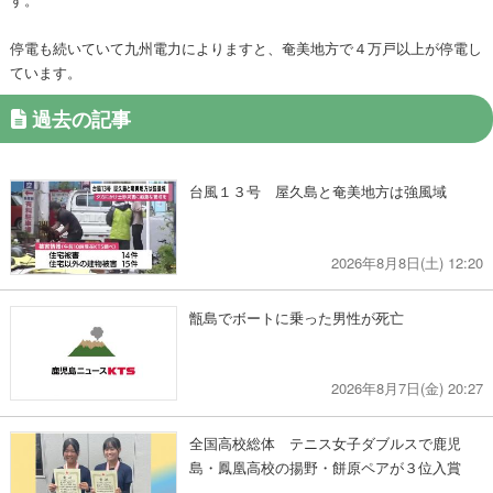
停電も続いていて九州電力によりますと、奄美地方で４万戸以上が停電し
ています。
過去の記事
台風１３号 屋久島と奄美地方は強風域
2026年8月8日(土) 12:20
甑島でボートに乗った男性が死亡
2026年8月7日(金) 20:27
全国高校総体 テニス女子ダブルスで鹿児
島・鳳凰高校の揚野・餅原ペアが３位入賞