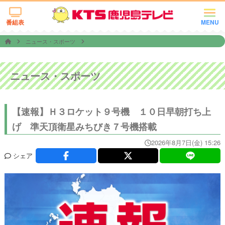
番組表
MENU
ニュース・スポーツ
ニュース・スポーツ
【速報】Ｈ３ロケット９号機 １０日早朝打ち上
げ 準天頂衛星みちびき７号機搭載
2026年8月7日(金) 15:26
シェア