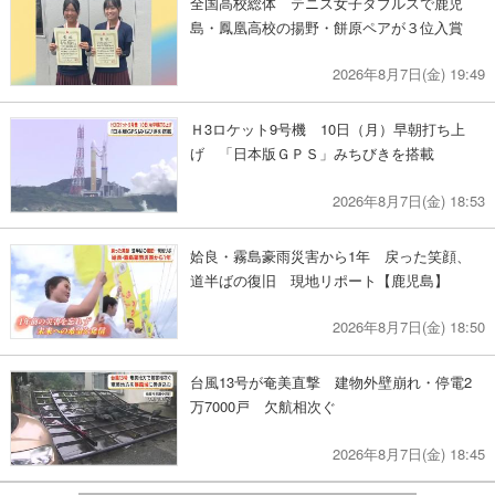
全国高校総体 テニス女子ダブルスで鹿児
島・鳳凰高校の揚野・餅原ペアが３位入賞
2026年8月7日(金) 19:49
Ｈ3ロケット9号機 10日（月）早朝打ち上
げ 「日本版ＧＰＳ」みちびきを搭載
2026年8月7日(金) 18:53
姶良・霧島豪雨災害から1年 戻った笑顔、
道半ばの復旧 現地リポート【鹿児島】
2026年8月7日(金) 18:50
台風13号が奄美直撃 建物外壁崩れ・停電2
万7000戸 欠航相次ぐ
2026年8月7日(金) 18:45