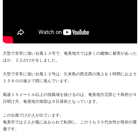
大型で非常に強い台風１３号で、奄美地方では多くの建物に被害があった
ほか、２人がけがをしました。
大型で非常に強い台風１３号は、久米島の西北西の海上を１時間におよそ
１５キロの速さで西に進んでいます。
風速１５メートル以上の強風域を抜けるのは、奄美地方北部と十島村が９
日明け方、奄美地方南部は９日昼前となっています。
この台風でけが人が出ています。
奄美市では２人が風にあおられて転倒し、このうち３０代女性が骨折の重
傷です。