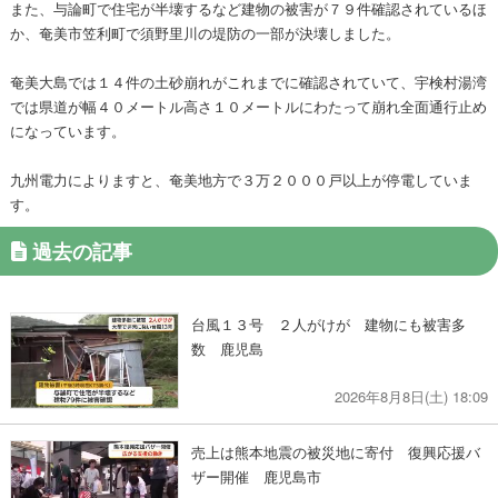
また、与論町で住宅が半壊するなど建物の被害が７９件確認されているほ
か、奄美市笠利町で須野里川の堤防の一部が決壊しました。
奄美大島では１４件の土砂崩れがこれまでに確認されていて、宇検村湯湾
では県道が幅４０メートル高さ１０メートルにわたって崩れ全面通行止め
になっています。
九州電力によりますと、奄美地方で３万２０００戸以上が停電していま
す。
過去の記事
台風１３号 ２人がけが 建物にも被害多
数 鹿児島
2026年8月8日(土) 18:09
売上は熊本地震の被災地に寄付 復興応援バ
ザー開催 鹿児島市