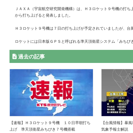
ＪＡＸＡ（宇宙航空研究開発機構）は、Ｈ３ロケット９号機の打ち
から打ち上げると発表しました。
Ｈ３ロケット９号機は７日の打ち上げが予定されていましたが、台
ロケットには日本版ＧＰＳと呼ばれる準天頂衛星システム「みちび
過去の記事
【速報】Ｈ３ロケット９号機 １０日早朝打ち
【台風情報】暴風
上げ 準天頂衛星みちびき７号機搭載
気象予報士解説