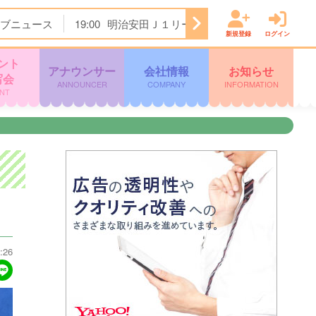
ブニュース
19:00
明治安田Ｊ１リーグ開幕戦 横浜Ｆ・マリノ
新規登録
ログイン
ント
アナウンサー
会社情報
お知らせ
写会
ANNOUNCER
COMPANY
INFORMATION
NT
:26