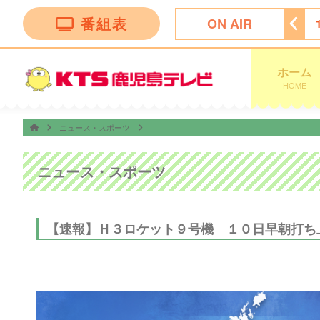
番組表
ON AIR
ング
14:50
ぽよチャンネル
14:55
ミキティダイニング
ホーム
HOME
ニュース・スポーツ
ニュース・スポーツ
【速報】Ｈ３ロケット９号機 １０日早朝打ち