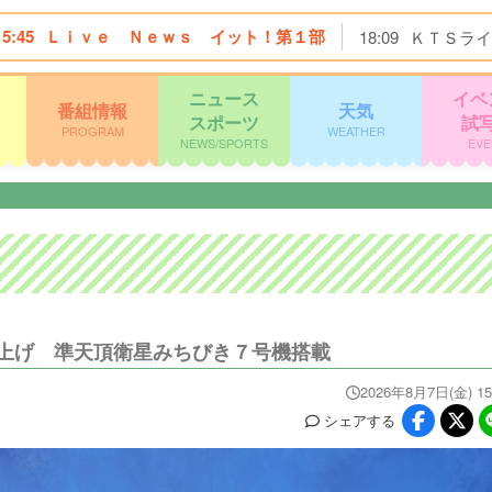
15:45
Ｌｉｖｅ Ｎｅｗｓ イット！第１部
18:09
ＫＴＳライ
ニュース
イベ
番組情報
天気
スポーツ
試
PROGRAM
WEATHER
NEWS/SPORTS
EVE
上げ 準天頂衛星みちびき７号機搭載
2026年8月7日(金) 15
シェア
する