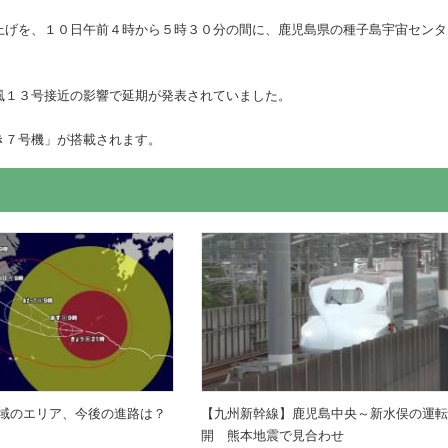
上げを、１０日午前４時から５時３０分の間に、鹿児島県の種子島宇宙センタ
風１３号接近の影響で延期が発表されていました。
き７号機」が搭載されます。
域のエリア、今後の進路は？
【九州新幹線】鹿児島中央～新水俣の運
開 熊本地震で見合わせ