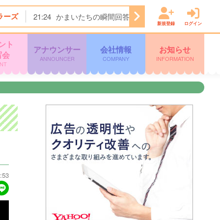
ラーズ
21:24
かまいたちの瞬間回答！★今夜は…焼肉きんぐ＆
新規登録
ログイン
ント
アナウンサー
会社情報
お知らせ
写会
ANNOUNCER
COMPANY
INFORMATION
NT
:53