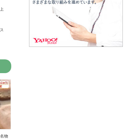
上
ス
の名物