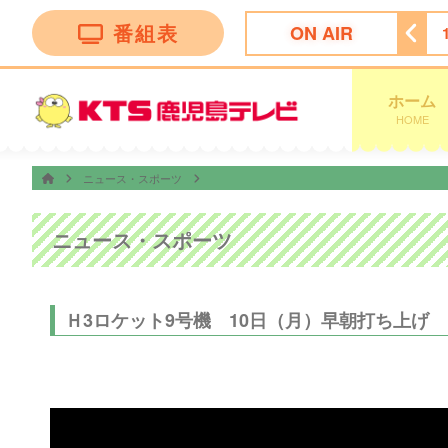
番組表
ON AIR
 Ｎｅｗｓ イット！第１部
18:09
ＫＴＳライブニュース
ホーム
HOME
ニュース・スポーツ
ニュース・スポーツ
Ｈ3ロケット9号機 10日（月）早朝打ち上げ