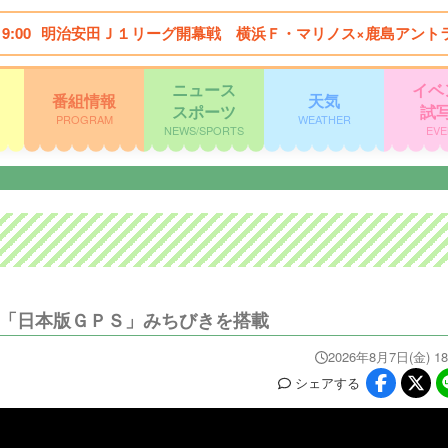
19:00
明治安田Ｊ１リーグ開幕戦 横浜Ｆ・マリノス×鹿島アント
ニュース
イベ
番組情報
天気
スポーツ
試
PROGRAM
WEATHER
NEWS/SPORTS
EVE
 「日本版ＧＰＳ」みちびきを搭載
2026年8月7日(金) 18
シェア
する