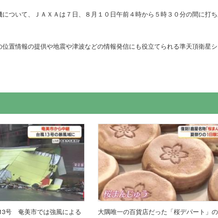
機について、ＪＡＸＡは７日、８月１０日午前４時から５時３０分の間に打ち
の位置情報の提供や地震や津波などの情報発信にも役立てられる準天頂衛星シ
13号 奄美市では強風による
大隅唯一の百貨店だった「桜デパート」