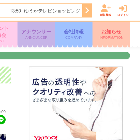
13:50
ゆうかテレビショッピング
14:20
Ａｉロボティク
新規登録
ログイン
ント
アナウンサー
会社情報
お知らせ
写会
ANNOUNCER
COMPANY
INFORMATION
NT
:00