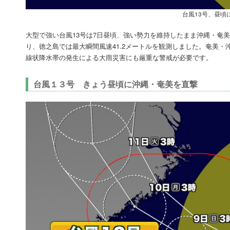
台風13号、昼頃
大型で強い台風13号は7日昼頃、強い勢力を維持したまま沖縄・奄
り、徳之島では最大瞬間風速41.2メートルを観測しました。奄美・
線状降水帯の発生による大雨災害にも厳重な警戒が必要です。
台風１３号 きょう昼頃に沖縄・奄美を直撃