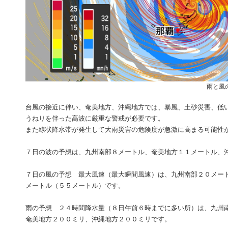
雨と風
台風の接近に伴い、奄美地方、沖縄地方では、暴風、土砂災害、低
うねりを伴った高波に厳重な警戒が必要です。
また線状降水帯が発生して大雨災害の危険度が急激に高まる可能性
７日の波の予想は、九州南部８メートル、奄美地方１１メートル、
７日の風の予想 最大風速（最大瞬間風速）は、九州南部２０メー
メートル（５５メートル）です。
雨の予想 ２４時間降水量（８日午前６時までに多い所）は、九州
奄美地方２００ミリ、沖縄地方２００ミリです。