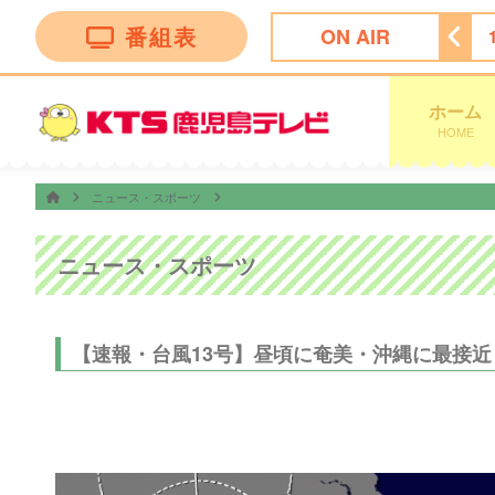
番組表
ON AIR
レビ
9:00
ノンストップ！
11:24
チェック！かごしま
ホーム
HOME
ニュース・スポーツ
ニュース・スポーツ
【速報・台風13号】昼頃に奄美・沖縄に最接近