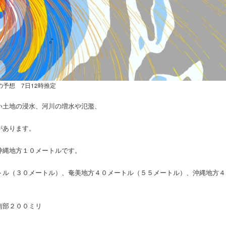
の予想 7日12時推定
い土地の浸水、河川の増水や氾濫、
があります。
沖縄地方１０メートルです。
トル（３０メートル）、奄美地方４０メートル（５５メートル）、沖縄地方４
南部２００ミリ