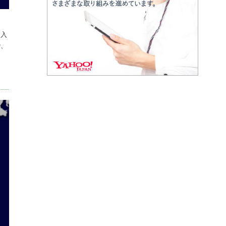
に入
で、