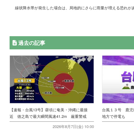
線状降水帯が発生した場合は、局地的にさらに雨量が増える恐れが
過去の記事
【速報・台風13号】昼頃に奄美・沖縄に最接
台風１３号 鹿児
近 徳之島で最大瞬間風速41.2m 厳重警戒
地方で停電も
2026年8月7日(金) 10:00