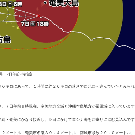
3号 7日午前9時推定
３０キロにあって、１時間に約２０キロの速さで西北西へ進んでいたとみられ
り、７日午前９時現在、奄美地方全域と沖縄本島地方が暴風域に入っています
沖縄・奄美にかなり接近し、９日にかけて東シナ海を西寄りに進む見込みです
．２メートル、奄美市名瀬３９．４メートル、南城市糸数２９．０メートル、