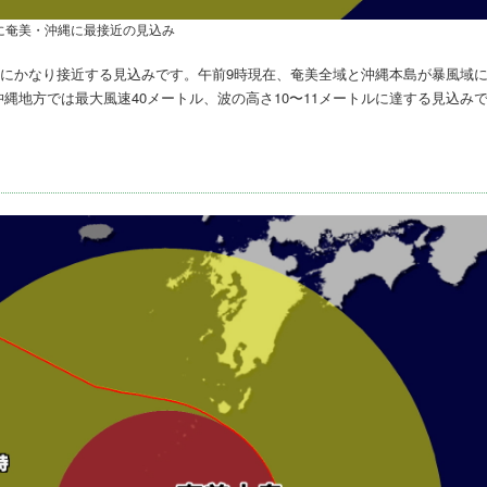
に奄美・沖縄に最接近の見込み
美にかなり接近する見込みです。午前9時現在、奄美全域と沖縄本島が暴風域
沖縄地方では最大風速40メートル、波の高さ10〜11メートルに達する見込み