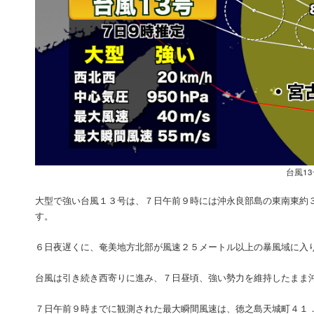
台風1
大型で強い台風１３号は、７日午前９時には沖永良部島の東南東約
す。
６日夜遅くに、奄美地方北部が風速２５メートル以上の暴風域に入
台風は引き続き西寄りに進み、７日昼頃、強い勢力を維持したまま
７日午前９時までに観測された最大瞬間風速は、徳之島天城町４１