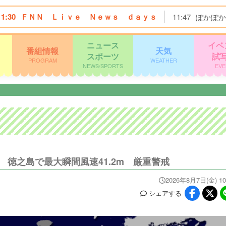
11:30
ＦＮＮ Ｌｉｖｅ Ｎｅｗｓ ｄａｙｓ
11:47
ぽかぽか
ニュース
イベ
番組情報
天気
スポーツ
試
PROGRAM
WEATHER
NEWS/SPORTS
EVE
 徳之島で最大瞬間風速41.2m 厳重警戒
2026年8月7日(金) 10
シェア
する