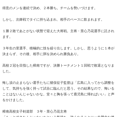
得意のメンを連続で決め、２本勝ち。チームを勢いづけます。
しかし、次鋒戦でタイに持ち込まれ、相手のペースに飲まれます。
１勝２敗であとがない状態で迎えた大将戦。主将・里心乃花選手に託され
ます。
３年生の里選手、積極的に技を繰り出します。しかし、思うように１本が
決まらず、その後、相手に胴を決められ勝負あり。
高校２冠を目指した樟南ですが、決勝トーナメント１回戦で敗退となりま
した。
悔し涙の止まらない選手たちに猪俣征子監督は「広島に入ってから調整を
して、気持ちを強く持って試合に臨んだと思う。その結果なので、悔いる
ことはないんじゃないかな。堂々と胸を張って鹿児島に帰ればいい」と声
をかけました。
樟南高校女子剣道部 ３年・里心乃花主将
「もっとできたんじゃないかという気持ち。強くなることに一生懸命な後