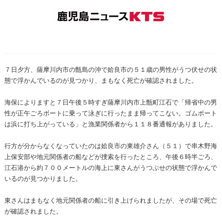
７日夕方、薩摩川内市の甑島の沖で姶良市の５１歳の男性がうつ伏せの状
態で浮かんでいるのが見つかり、まもなく死亡が確認されました。
海保によりますと７日午後５時すぎ薩摩川内市上甑町江石で「帰省中の男
性が正午ごろボートに乗って泳ぎに行ったまま帰ってこない。ゴムボート
は浜に打ち上がっている」と漁業関係者から１１８番通報がありました。
行方が分からなくなっていたのは姶良市の東雄介さん（５１）で串木野海
上保安部や地元関係者の船などが捜索を行ったところ、午後６時半ごろ、
江石港から約７００メートルの海上に東さんがうつぶせの状態で浮かんで
いるのが見つかりました。
東さんはまもなく地元関係者の船に引き上げられましたが、その場で死亡
が確認されました。