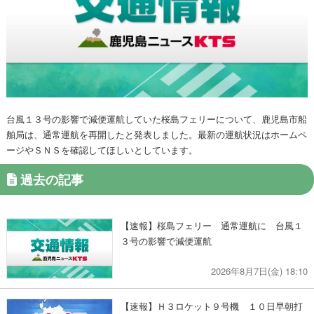
台風１３号の影響で減便運航していた桜島フェリーについて、鹿児島市船
舶局は、通常運航を再開したと発表しました。最新の運航状況はホームペ
ージやＳＮＳを確認してほしいとしています。
過去の記事
【速報】桜島フェリー 通常運航に 台風１
３号の影響で減便運航
2026年8月7日(金) 18:10
【速報】Ｈ３ロケット９号機 １０日早朝打