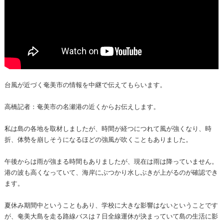
台風が近づく奄美市の情報を中継で伝えてもらいます。
高橋記者：奄美市の名瀬港の近くからお伝えします。
私は島の各地を取材しましたが、時間が経つにつれて風が強くなり、時
折、体勢を崩しそうになるほどの強風が吹くこともありました。
午後からは雨が強まる時間もありましたが、現在は雨は降っていません。
港の波も高くなっていて、海岸にぶつかり水しぶきが上がるのが確認でき
ます。
夏休み期間中ということもあり、学校に大きな影響はないということです
が、奄美大島を走る路線バスは７日全線運休が決まっていて島の生活に影