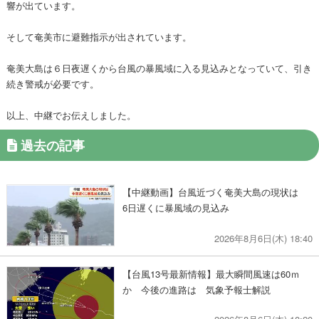
響が出ています。
そして奄美市に避難指示が出されています。
奄美大島は６日夜遅くから台風の暴風域に入る見込みとなっていて、引き
続き警戒が必要です。
以上、中継でお伝えしました。
過去の記事
【中継動画】台風近づく奄美大島の現状は
6日遅くに暴風域の見込み
2026年8月6日(木) 18:40
【台風13号最新情報】最大瞬間風速は60ｍ
か 今後の進路は 気象予報士解説