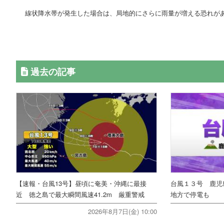
線状降水帯が発生した場合は、局地的にさらに雨量が増える恐れが
過去の記事
【速報・台風13号】昼頃に奄美・沖縄に最接
台風１３号 鹿児
近 徳之島で最大瞬間風速41.2m 厳重警戒
地方で停電も
2026年8月7日(金) 10:00