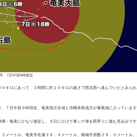
3号 7日午前9時推定
３０キロにあって、１時間に約２０キロの速さで西北西へ進んでいたとみられ
り、７日午前９時現在、奄美地方全域と沖縄本島地方が暴風域に入っています
沖縄・奄美にかなり接近し、９日にかけて東シナ海を西寄りに進む見込みです
．２メートル、奄美市名瀬３９．４メートル、南城市糸数２９．０メートル、