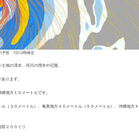
の予想 7日12時推定
い土地の浸水、河川の増水や氾濫、
があります。
沖縄地方１０メートルです。
トル（３０メートル）、奄美地方４０メートル（５５メートル）、沖縄地方４
南部２００ミリ