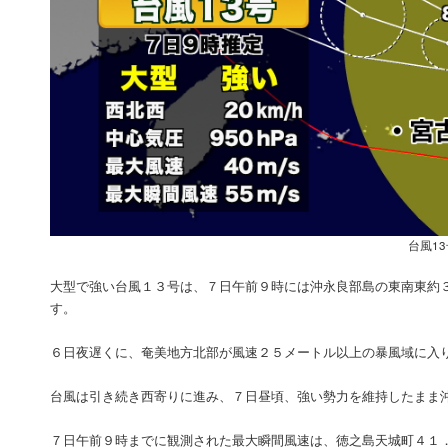
台風1
大型で強い台風１３号は、７日午前９時には沖永良部島の東南東約
す。
６日夜遅くに、奄美地方北部が風速２５メートル以上の暴風域に入
台風は引き続き西寄りに進み、７日昼頃、強い勢力を維持したまま
７日午前９時までに観測された最大瞬間風速は、徳之島天城町４１