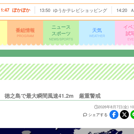
11:47
ぽかぽか
13:50
ゆうかテレビショッピング
14:20
ニュース
イベ
番組情報
天気
スポーツ
試
PROGRAM
WEATHER
NEWS/SPORTS
EVE
 徳之島で最大瞬間風速41.2m 厳重警戒
2026年8月7日(金) 10
シェア
する