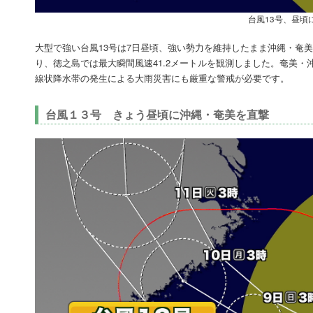
台風13号、昼頃
大型で強い台風13号は7日昼頃、強い勢力を維持したまま沖縄・奄
り、徳之島では最大瞬間風速41.2メートルを観測しました。奄美・
線状降水帯の発生による大雨災害にも厳重な警戒が必要です。
台風１３号 きょう昼頃に沖縄・奄美を直撃