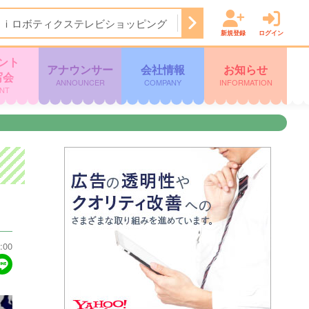
Ａｉロボティクステレビショッピング
14:50
ぽよチャンネル
新規登録
ログイン
ント
アナウンサー
会社情報
お知らせ
写会
ANNOUNCER
COMPANY
INFORMATION
NT
:00