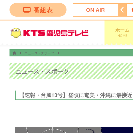
番組表
ON AIR
！かごしま
11:30
ＦＮＮ Ｌｉｖｅ Ｎｅｗｓ ｄａｙｓ
ホーム
HOME
ニュース・スポーツ
ニュース・スポーツ
【速報・台風13号】昼頃に奄美・沖縄に最接近