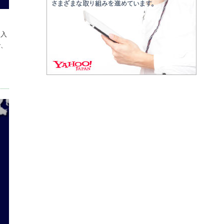
に入
で、