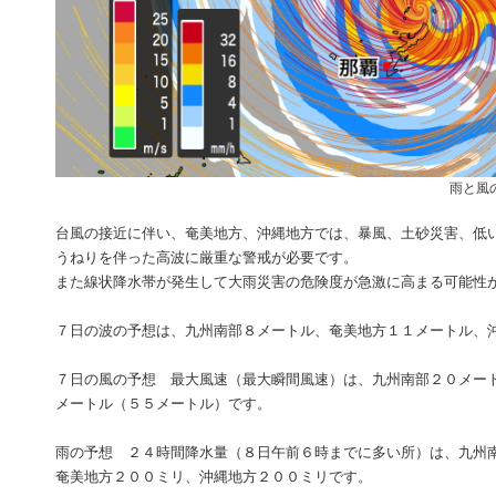
雨と風
台風の接近に伴い、奄美地方、沖縄地方では、暴風、土砂災害、低
うねりを伴った高波に厳重な警戒が必要です。
また線状降水帯が発生して大雨災害の危険度が急激に高まる可能性
７日の波の予想は、九州南部８メートル、奄美地方１１メートル、
７日の風の予想 最大風速（最大瞬間風速）は、九州南部２０メー
メートル（５５メートル）です。
雨の予想 ２４時間降水量（８日午前６時までに多い所）は、九州
奄美地方２００ミリ、沖縄地方２００ミリです。