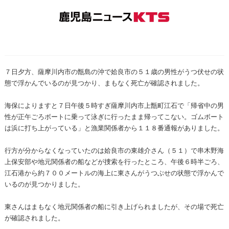
７日夕方、薩摩川内市の甑島の沖で姶良市の５１歳の男性がうつ伏せの状
態で浮かんでいるのが見つかり、まもなく死亡が確認されました。
海保によりますと７日午後５時すぎ薩摩川内市上甑町江石で「帰省中の男
性が正午ごろボートに乗って泳ぎに行ったまま帰ってこない。ゴムボート
は浜に打ち上がっている」と漁業関係者から１１８番通報がありました。
行方が分からなくなっていたのは姶良市の東雄介さん（５１）で串木野海
上保安部や地元関係者の船などが捜索を行ったところ、午後６時半ごろ、
江石港から約７００メートルの海上に東さんがうつぶせの状態で浮かんで
いるのが見つかりました。
東さんはまもなく地元関係者の船に引き上げられましたが、その場で死亡
が確認されました。