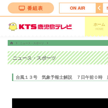
番組表
ON AIR
ッピング
4:55
ビタブリッドジャパンテレビショッピング
ホーム
HOME
ニュース・スポーツ
ニュース・スポーツ
台風１３号 気象予報士解説 ７日午前０時 