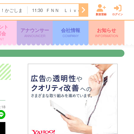
ク！かごしま
11:30
ＦＮＮ Ｌｉｖｅ Ｎｅｗｓ ｄａｙｓ
新規登録
ログイン
ント
アナウンサー
会社情報
お知らせ
写会
ANNOUNCER
COMPANY
INFORMATION
NT
:18