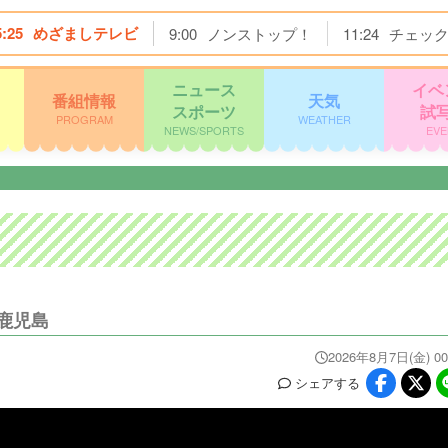
5:25
めざましテレビ
9:00
ノンストップ！
11:24
チェッ
ニュース
イベ
番組情報
天気
スポーツ
試
PROGRAM
WEATHER
NEWS/SPORTS
EVE
鹿児島
2026年8月7日(金) 00
シェア
する