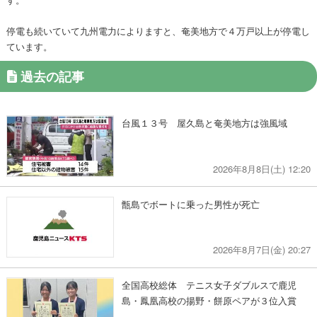
停電も続いていて九州電力によりますと、奄美地方で４万戸以上が停電し
ています。
過去の記事
台風１３号 屋久島と奄美地方は強風域
2026年8月8日(土) 12:20
甑島でボートに乗った男性が死亡
2026年8月7日(金) 20:27
全国高校総体 テニス女子ダブルスで鹿児
島・鳳凰高校の揚野・餅原ペアが３位入賞