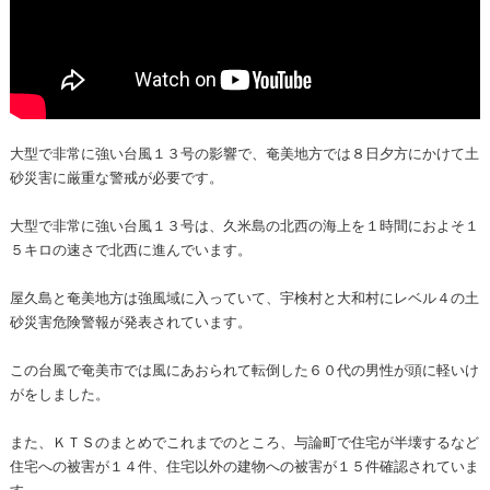
大型で非常に強い台風１３号の影響で、奄美地方では８日夕方にかけて土
砂災害に厳重な警戒が必要です。
大型で非常に強い台風１３号は、久米島の北西の海上を１時間におよそ１
５キロの速さで北西に進んでいます。
屋久島と奄美地方は強風域に入っていて、宇検村と大和村にレベル４の土
砂災害危険警報が発表されています。
この台風で奄美市では風にあおられて転倒した６０代の男性が頭に軽いけ
がをしました。
また、ＫＴＳのまとめでこれまでのところ、与論町で住宅が半壊するなど
住宅への被害が１４件、住宅以外の建物への被害が１５件確認されていま
す。