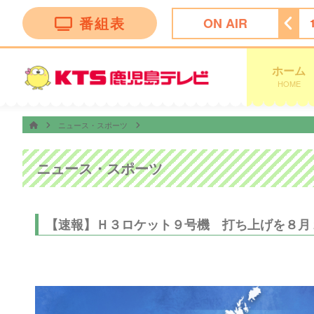
番組表
ON AIR
リリー〜大分アート旅〜
14:55
奇跡体験！アンビリバボー
ホーム
HOME
ニュース・スポーツ
ニュース・スポーツ
【速報】Ｈ３ロケット９号機 打ち上げを８月