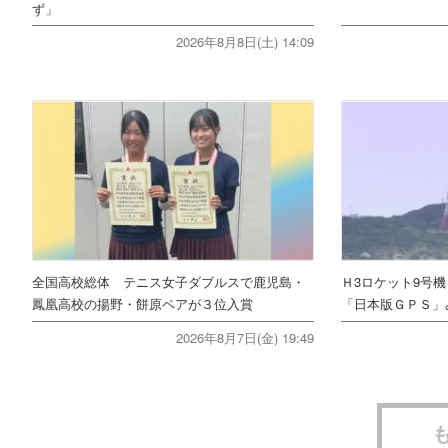
ず」
2026年8月8日(土) 14:09
全国高校総体 テニス女子ダブルスで鹿児島・
Ｈ3ロケット9号
鳳凰高校の揚野・餅原ペアが３位入賞
「日本版ＧＰＳ」
2026年8月7日(金) 19:49