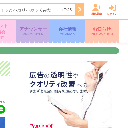
ょっとバカりハカってみた!
17:25
わんにゃん＋ かごしま
新規登録
ログイン
ント
アナウンサー
会社情報
お知らせ
写会
ANNOUNCER
COMPANY
INFORMATION
NT
:09