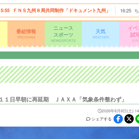
15:55
ＦＮＳ九州８局共同制作「ドキュメント九州」
16:25
ち
ニュース
イベ
番組情報
天気
スポーツ
試
PROGRAM
WEATHER
NEWS/SPORTS
EVE
１１日早朝に再延期 ＪＡＸＡ「気象条件整わず」
2026年8月8日(土) 14
シェア
する