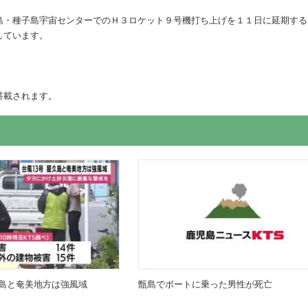
島・種子島宇宙センターでのＨ３ロケット９号機打ち上げを１１日に延期する
しています。
搭載されます。
島と奄美地方は強風域
甑島でボートに乗った男性が死亡