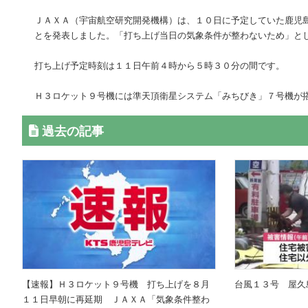
ＪＡＸＡ（宇宙航空研究開発機構）は、１０日に予定していた鹿児
とを発表しました。「打ち上げ当日の気象条件が整わないため」と
打ち上げ予定時刻は１１日午前４時から５時３０分の間です。
Ｈ３ロケット９号機には準天頂衛星システム「みちびき」７号機が
過去の記事
【速報】Ｈ３ロケット９号機 打ち上げを８月
台風１３号 屋久
１１日早朝に再延期 ＪＡＸＡ「気象条件整わ