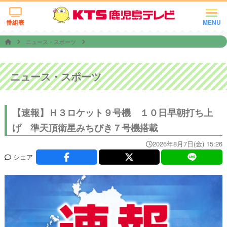
番組表
MENU
ニュース・スポーツ
ニュース・スポーツ
【速報】Ｈ３ロケット９号機 １０日早朝打ち上
げ 準天頂衛星みちびき７号機搭載
2026年8月7日(金) 15:26
シェア