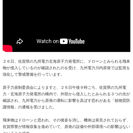
２６日、佐賀県の九州電力玄海原子力発電所に、ドローンとみられる飛来
物が侵入しているのが確認されたのを受け、九州電力川内原発では監視を
強化して警戒警備を行っています。
原子力規制委員会によりますと、２６日午後９時ごろ、佐賀県の九州電
力・玄海原子力発電所の構内で、外部から侵入したとみられる３つの光が
確認され、九州電力から原発の運転に影響を及ぼす恐れがある「核物質防
護情報」の通報を受けました。
飛来物はドローンと思われ、その後姿を消し、機体は発見されておらず、
佐賀県警が情報収集を進めていて、原発の設備や外部環境への影響はない
ということです。