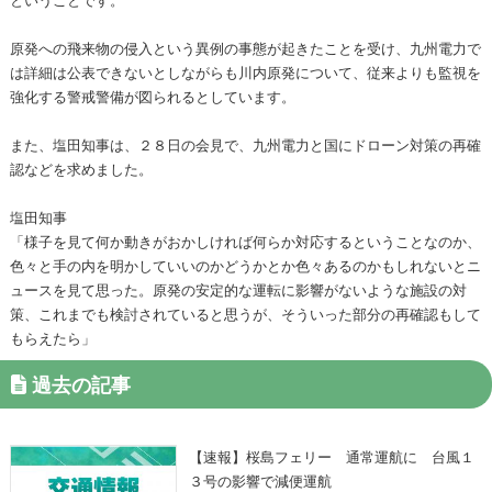
原発への飛来物の侵入という異例の事態が起きたことを受け、九州電力で
は詳細は公表できないとしながらも川内原発について、従来よりも監視を
強化する警戒警備が図られるとしています。
また、塩田知事は、２８日の会見で、九州電力と国にドローン対策の再確
認などを求めました。
塩田知事
「様子を見て何か動きがおかしければ何らか対応するということなのか、
色々と手の内を明かしていいのかどうかとか色々あるのかもしれないとニ
ュースを見て思った。原発の安定的な運転に影響がないような施設の対
策、これまでも検討されていると思うが、そういった部分の再確認もして
もらえたら」
過去の記事
【速報】桜島フェリー 通常運航に 台風１
３号の影響で減便運航