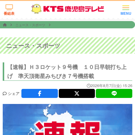
番組表
MENU
ニュース・スポーツ
ニュース・スポーツ
【速報】Ｈ３ロケット９号機 １０日早朝打ち上
げ 準天頂衛星みちびき７号機搭載
2026年8月7日(金) 15:26
シェア