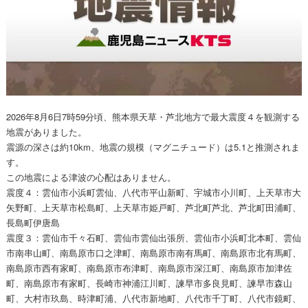
2026年8月6日7時59分頃、熊本県天草・芦北地方で最大震度４を観測する
地震がありました。
震源の深さは約10km、地震の規模（マグニチュード）は5.1と推測されま
す。
この地震による津波の心配はありません。
震度４：雲仙市小浜町雲仙、八代市平山新町、宇城市小川町、上天草市大
矢野町、上天草市松島町、上天草市姫戸町、芦北町芦北、芦北町田浦町、
長島町伊唐島
震度３：雲仙市千々石町、雲仙市雲仙出張所、雲仙市小浜町北本町、雲仙
市南串山町、南島原市口之津町、南島原市南有馬町、南島原市北有馬町、
南島原市西有家町、南島原市布津町、南島原市深江町、南島原市加津佐
町、南島原市有家町、長崎市神浦江川町、諫早市多良見町、諫早市森山
町、大村市玖島、時津町浦、八代市新地町、八代市千丁町、八代市鏡町、