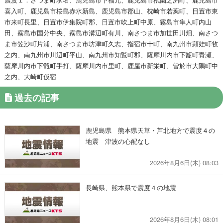
喜入町、鹿児島市桜島赤水新島、鹿児島市郡山、枕崎市若葉町、日置市東
市来町長里、日置市伊集院町郡、日置市吹上町中原、霧島市隼人町内山
田、霧島市国分中央、霧島市溝辺町有川、南さつま市加世田川畑、南さつ
ま市笠沙町片浦、南さつま市坊津町久志、指宿市十町、南九州市頴娃町牧
之内、南九州市川辺町平山、南九州市知覧町郡、薩摩川内市下甑町青瀬、
薩摩川内市下甑町手打、薩摩川内市里町、鹿屋市新栄町、曽於市大隅町中
之内、大崎町仮宿
過去の記事
鹿児島県 熊本県天草・芦北地方で震度４の
地震 津波の心配なし
2026年8月6日(木) 08:03
長崎県、熊本県で震度４の地震
2026年8月6日(木) 08:01