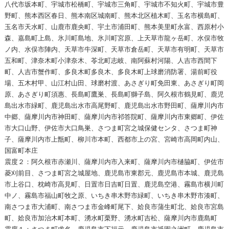
八代市坂本町、宇城市松橋町、宇城市三角町、宇城市不知火町、宇城市豊
野町、熊本西区春日、熊本南区城南町、熊本北区植木町、玉名市横島町、
玉名市天水町、山鹿市鹿央町、宇土市浦田町、熊本美里町永富、西原村小
森、嘉島町上島、氷川町島地、氷川町宮原、上天草市龍ヶ岳町、水俣市牧
ノ内、水俣市陣内、天草市牛深町、天草市倉岳町、天草市有明町、天草市
五和町、津奈木町小津奈木、苓北町志岐、南阿蘇村河陽、人吉市西間下
町、人吉市蟹作町、多良木町多良木、多良木町上球磨消防署、湯前町役
場、五木村甲、山江村山田、球磨村渡、あさぎり町免田東、あさぎり町岡
原、あさぎり町須惠、長島町鷹巣、長島町獅子島、阿久根市鶴見町、鹿児
島出水市緑町、鹿児島出水市高尾野町、鹿児島出水市野田町、薩摩川内市
中郷、薩摩川内市神田町、薩摩川内市祁答院町、薩摩川内市東郷町、伊佐
市大口山野、伊佐市大口鳥巣、さつま町宮之城保健センタ、さつま町神
子、薩摩川内市上甑町、柳川市本町、西都市上の宮、宮崎市高岡町内山、
国富町本庄
震度２：阿久根市赤瀬川、薩摩川内市入来町、薩摩川内市樋脇町、伊佐市
菱刈前目、さつま町宮之城屋地、鹿児島市東郡元、鹿児島市本城、鹿児島
市上谷口、枕崎市高見町、日置市日吉町日置、鹿児島空港、霧島市横川町
中ノ、霧島市福山町牧之原、いちき串木野市緑町、いちき串木野市湊町、
南さつま市大浦町、南さつま市金峰町尾下、姶良市蒲生町北、姶良市宮島
町、姶良市加治木町本町、湧水町栗野、湧水町吉松、薩摩川内市鹿島町
震度１：さつま町求名、鹿児島市下福元、鹿児島市祇園之洲町、鹿児島市