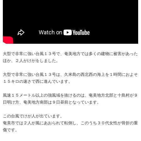
大型で非常に強い台風１３号で、奄美地方では多くの建物に被害があった
ほか、２人がけがをしました。
大型で非常に強い台風１３号は、久米島の西北西の海上を１時間におよそ
１５キロの速さで西に進んでいます。
風速１５メートル以上の強風域を抜けるのは、奄美地方北部と十島村が９
日明け方、奄美地方南部は９日昼前となっています。
この台風でけが人が出ています。
奄美市では２人が風にあおられて転倒し、このうち３０代女性が骨折の重
傷です。