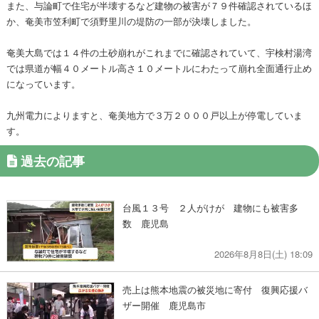
また、与論町で住宅が半壊するなど建物の被害が７９件確認されているほ
か、奄美市笠利町で須野里川の堤防の一部が決壊しました。
奄美大島では１４件の土砂崩れがこれまでに確認されていて、宇検村湯湾
では県道が幅４０メートル高さ１０メートルにわたって崩れ全面通行止め
になっています。
九州電力によりますと、奄美地方で３万２０００戸以上が停電していま
す。
過去の記事
台風１３号 ２人がけが 建物にも被害多
数 鹿児島
2026年8月8日(土) 18:09
売上は熊本地震の被災地に寄付 復興応援バ
ザー開催 鹿児島市