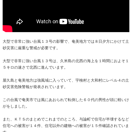
大型で非常に強い台風１３号の影響で、奄美地方では８日夕方にかけて土
砂災害に厳重な警戒が必要です。
大型で非常に強い台風１３号は、久米島の北西の海上を１時間におよそ１
５キロの速さで北西に進んでいます。
屋久島と奄美地方は強風域に入っていて、宇検村と大和村にレベル４の土
砂災害危険警報が発表されています。
この台風で奄美市では風にあおられて転倒した６０代の男性が頭に軽いけ
がをしました。
また、ＫＴＳのまとめでこれまでのところ、与論町で住宅が半壊するなど
住宅への被害が１４件、住宅以外の建物への被害が１５件確認されていま
す。