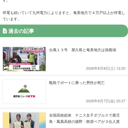
停電も続いていて九州電力によりますと、奄美地方で４万戸以上が停電し
ています。
過去の記事
台風１３号 屋久島と奄美地方は強風域
2026年8月8日(土) 12:20
甑島でボートに乗った男性が死亡
2026年8月7日(金) 20:27
全国高校総体 テニス女子ダブルスで鹿児
島・鳳凰高校の揚野・餅原ペアが３位入賞