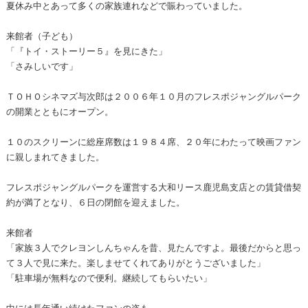
夏休み中とあって多くの家族連れなどで賑わっていました。
来館者（子ども）
「『トイ・ストーリー５』を見にきた」
「さみしいです」
ＴＯＨＯシネマズ与次郎は２００６年１０月のフレスポジャングルパーク
の開業とともにオープン。
１０のスクリーンに総座席数は１９８４席、２０年にわたって映画ファン
に親しまれてきました。
フレスポジャングルパークを運営する大和リース鹿児島支店との賃貸借契
約が満了となり、６日の閉館を迎えました。
来館者
「家族３人でクレヨンしんちゃんを昔、見たんですよ。最後だからと思っ
て３人で見に来た。楽しませてくれてありがとうございました」
「駐車場が無料なので便利。継続してもらいたい」
中には長年通い続けたファンの姿も…