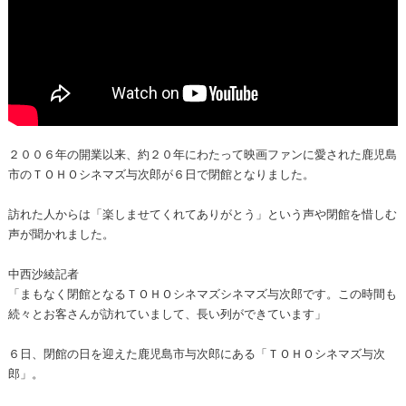
２００６年の開業以来、約２０年にわたって映画ファンに愛された鹿児島
市のＴＯＨＯシネマズ与次郎が６日で閉館となりました。
訪れた人からは「楽しませてくれてありがとう」という声や閉館を惜しむ
声が聞かれました。
中西沙綾記者
「まもなく閉館となるＴＯＨＯシネマズシネマズ与次郎です。この時間も
続々とお客さんが訪れていまして、長い列ができています」
６日、閉館の日を迎えた鹿児島市与次郎にある「ＴＯＨＯシネマズ与次
郎」。