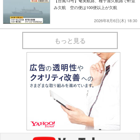
【台風13号】奄美航路、種子屋久航路で軒並
み欠航 空の便は100便以上が欠航
2026年8月6日(木) 18:30
もっと見る