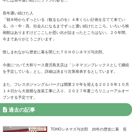
長年通い続けた人
「朝８時からずっといる（観るものを）４本くらい計画を立てて来てい
る。小・中・高、社会人になるまでずっと通い続けたところ。いろいろ映
画館はありますけどここしか思い出が詰まったところはない。２０年間、
今までありがとうございます」
惜しまれながら歴史に幕を閉じたＴＯＨＯシネマズ与次郎。
今後について大和リース鹿児島支店は「シネマコンプレックスとして継続
を予定している」とし、詳細は決まり次第発表するとしています。
また、フレスポジャングルパークは開業２０年を迎える２０２６年１０月
１４日から大規模な改装工事に入り、２０２７年夏ごろリニューアルオー
プンする予定です。
過去の記事
TOHOシネマズ与次郎 20年の歴史に幕 長