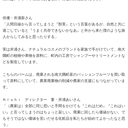
俳優・井浦新さん
「人間目線から言ってしまうと『獣害』という言葉があるが、自然と共に
過ごしていると『うまく共存できないかなあ』と外から来た僕のような旅
人からしてみると思ったりする」
実は井浦さん、ナチュラルコスメのブランドを家族で手がけていて、南大
隅町の植物や果物を原料に、町内の工房でシャンプーやトリートメントな
どを製造しています。
こちらのバームは、廃棄される南大隅町産のパッションフルーツを買い取
って原料にしていて、農業廃棄物の削減や農家の支援にもつながっていま
す。
Ｋｒｕｈｉ ディレクター 妻・井浦あいさん
「（農家は）全部に同じ思いと手間をかけても『これはだめ』『これはい
い』と言ってしまうのはちょっと寂しい。廃棄に回したら価値がない。で
もそうではない価値を見いだせる化粧品を私たちが始めてよかったなと思
う」