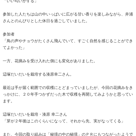
「いい匂いがする」
参加した人たちは山の中いっぱいに広がる甘い香りを楽しみながら、井浦
さんとのんびりとした休日を過ごしていました。
参加者
「鳥の声やチョウがたくさん飛んでいて、すごく自然を感じることができ
てよかった」
一方、花摘みを受け入れた側にも変化がありました。
辺塚だいだいを栽培する湊原幸二さん。
最近は手が届く範囲での収穫にとどまっていましたが、今回の花摘みをき
っかけに、２０年手つかずだった木で収穫を再開してみようかと思ってい
ます。
辺塚だいだいを栽培・湊原 幸二さん
「芽が２年後はこのくらいになって、それから先、実がなってくる」
また、今回の取り組みは「秘境の中の秘境」のＰＲにもつながったようで