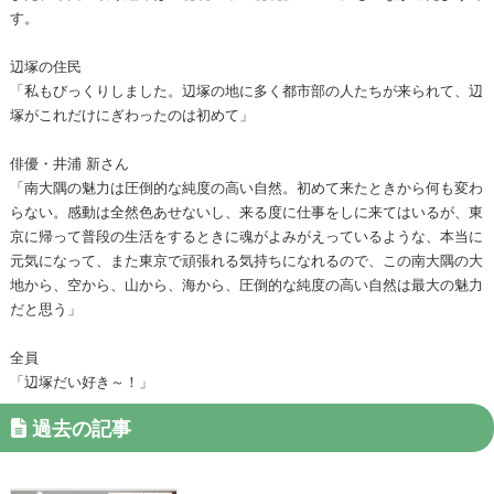
す。
辺塚の住民
「私もびっくりしました。辺塚の地に多く都市部の人たちが来られて、辺
塚がこれだけにぎわったのは初めて」
俳優・井浦 新さん
「南大隅の魅力は圧倒的な純度の高い自然。初めて来たときから何も変わ
らない。感動は全然色あせないし、来る度に仕事をしに来てはいるが、東
京に帰って普段の生活をするときに魂がよみがえっているような、本当に
元気になって、また東京で頑張れる気持ちになれるので、この南大隅の大
地から、空から、山から、海から、圧倒的な純度の高い自然は最大の魅力
だと思う」
全員
「辺塚だい好き～！」
過去の記事