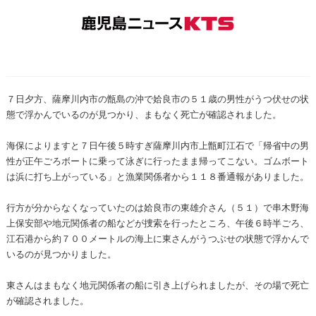
７日夕方、薩摩川内市の甑島の沖で姶良市の５１歳の男性がうつ伏せの状
態で浮かんでいるのが見つかり、まもなく死亡が確認されました。
海保によりますと７日午後５時すぎ薩摩川内市上甑町江石で「帰省中の男
性が正午ごろボートに乗って泳ぎに行ったまま帰ってこない。ゴムボート
は浜に打ち上がっている」と漁業関係者から１１８番通報がありました。
行方が分からなくなっていたのは姶良市の東雄介さん（５１）で串木野海
上保安部や地元関係者の船などが捜索を行ったところ、午後６時半ごろ、
江石港から約７００メートルの海上に東さんがうつぶせの状態で浮かんで
いるのが見つかりました。
東さんはまもなく地元関係者の船に引き上げられましたが、その場で死亡
が確認されました。