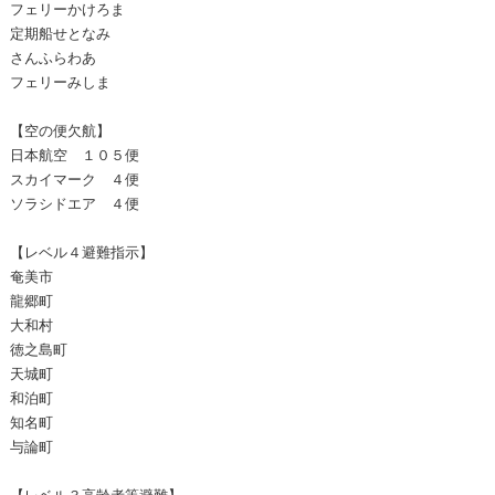
フェリーかけろま
定期船せとなみ
さんふらわあ
フェリーみしま
【空の便欠航】
日本航空 １０５便
スカイマーク ４便
ソラシドエア ４便
【レベル４避難指示】
奄美市
龍郷町
大和村
徳之島町
天城町
和泊町
知名町
与論町
【レベル３高齢者等避難】