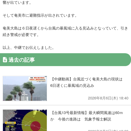
響が出ています。
そして奄美市に避難指示が出されています。
奄美大島は６日夜遅くから台風の暴風域に入る見込みとなっていて、引き
続き警戒が必要です。
以上、中継でお伝えしました。
過去の記事
【中継動画】台風近づく奄美大島の現状は
6日遅くに暴風域の見込み
2026年8月6日(木) 18:40
【台風13号最新情報】最大瞬間風速は60ｍ
か 今後の進路は 気象予報士解説