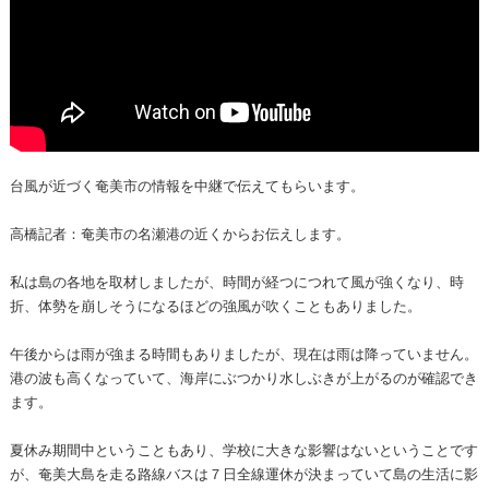
台風が近づく奄美市の情報を中継で伝えてもらいます。
高橋記者：奄美市の名瀬港の近くからお伝えします。
私は島の各地を取材しましたが、時間が経つにつれて風が強くなり、時
折、体勢を崩しそうになるほどの強風が吹くこともありました。
午後からは雨が強まる時間もありましたが、現在は雨は降っていません。
港の波も高くなっていて、海岸にぶつかり水しぶきが上がるのが確認でき
ます。
夏休み期間中ということもあり、学校に大きな影響はないということです
が、奄美大島を走る路線バスは７日全線運休が決まっていて島の生活に影