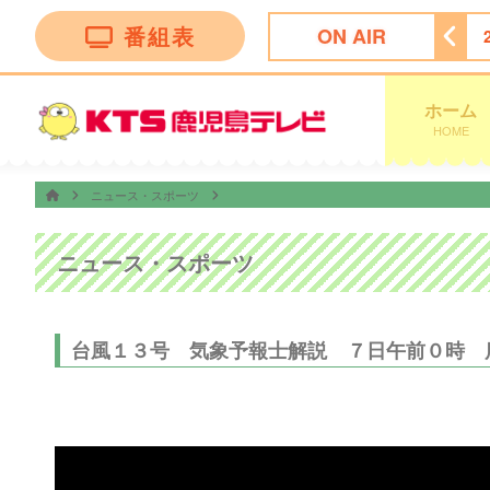
番組表
ON AIR
24:15
ぽよチャンネル
24:20
かまいたちの机上の空論城
ホーム
HOME
ニュース・スポーツ
ニュース・スポーツ
台風１３号 気象予報士解説 ７日午前０時 