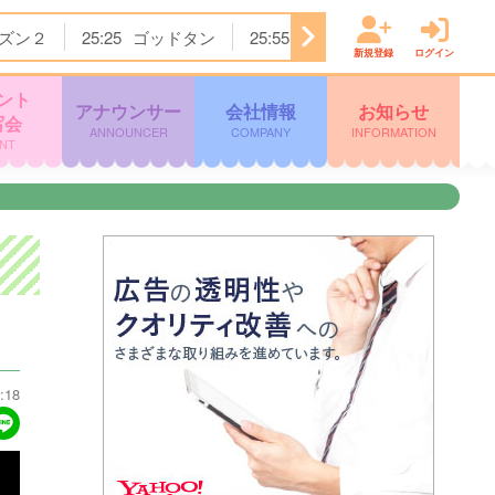
ズン２
25:25
ゴッドタン
25:55
テレビショッピング
2
新規登録
ログイン
ント
アナウンサー
会社情報
お知らせ
写会
ANNOUNCER
COMPANY
INFORMATION
NT
:18