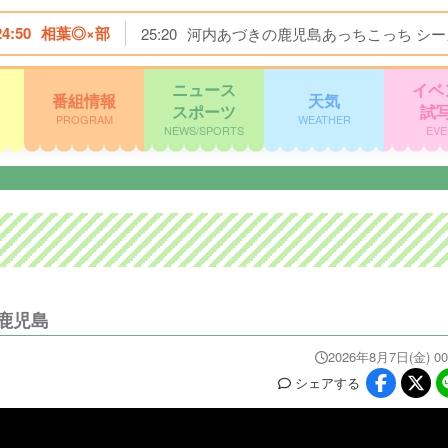
24:50
相葉◎×部
25:20
河内あづきの鹿児島あっちこっち シー
ニュース
イベ
番組情報
天気
スポーツ
試
PROGRAM
WEATHER
NEWS/SPORTS
EVE
鹿児島
2026年8月7日(金) 00
シェア
する