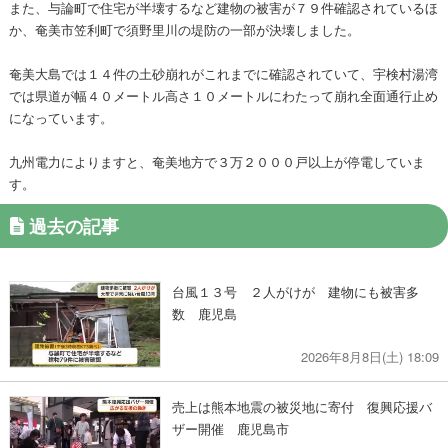
また、与論町で住宅が半壊するなど建物の被害が７９件確認されているほ
か、奄美市笠利町で須野里川の堤防の一部が決壊しました。
奄美大島では１４件の土砂崩れがこれまでに確認されていて、宇検村湯湾
では県道が幅４０メートル高さ１０メートルにわたって崩れ全面通行止め
になっています。
九州電力によりますと、奄美地方で３万２０００戸以上が停電していま
す。
過去の記事
台風１３号 ２人がけが 建物にも被害多
数 鹿児島
2026年8月8日(土) 18:09
売上は熊本地震の被災地に寄付 復興応援バ
ザー開催 鹿児島市