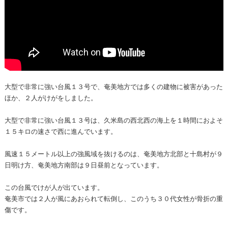
大型で非常に強い台風１３号で、奄美地方では多くの建物に被害があった
ほか、２人がけがをしました。
大型で非常に強い台風１３号は、久米島の西北西の海上を１時間におよそ
１５キロの速さで西に進んでいます。
風速１５メートル以上の強風域を抜けるのは、奄美地方北部と十島村が９
日明け方、奄美地方南部は９日昼前となっています。
この台風でけが人が出ています。
奄美市では２人が風にあおられて転倒し、このうち３０代女性が骨折の重
傷です。