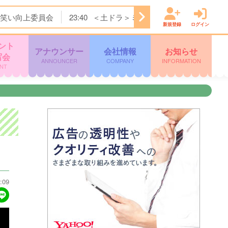
笑い向上委員会
23:40
＜土ドラ＞ミッドナイト屋台 Ｓｅａ
新規登録
ログイン
ント
アナウンサー
会社情報
お知らせ
写会
ANNOUNCER
COMPANY
INFORMATION
NT
:09