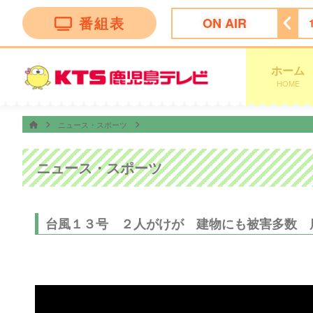
番組表
ON AIR
ン トークバラエティー”！
18:30
ナマ・イキＶＯＩＣＥ
ホーム
HOME
ニュース・スポーツ
ニュース・スポーツ
台風１３号 ２人がけが 建物にも被害多数 