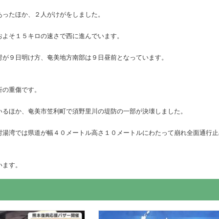
あったほか、２人がけがをしました。
およそ１５キロの速さで西に進んでいます。
村が９日明け方、奄美地方南部は９日昼前となっています。
折の重傷です。
いるほか、奄美市笠利町で須野里川の堤防の一部が決壊しました。
村湯湾では県道が幅４０メートル高さ１０メートルにわたって崩れ全面通行止
います。