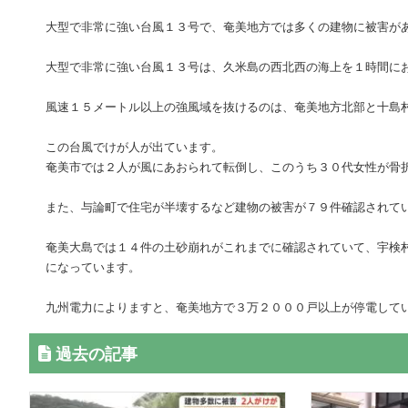
大型で非常に強い台風１３号で、奄美地方では多くの建物に被害が
大型で非常に強い台風１３号は、久米島の西北西の海上を１時間に
風速１５メートル以上の強風域を抜けるのは、奄美地方北部と十島
この台風でけが人が出ています。
奄美市では２人が風にあおられて転倒し、このうち３０代女性が骨
また、与論町で住宅が半壊するなど建物の被害が７９件確認されて
奄美大島では１４件の土砂崩れがこれまでに確認されていて、宇検
になっています。
九州電力によりますと、奄美地方で３万２０００戸以上が停電して
過去の記事