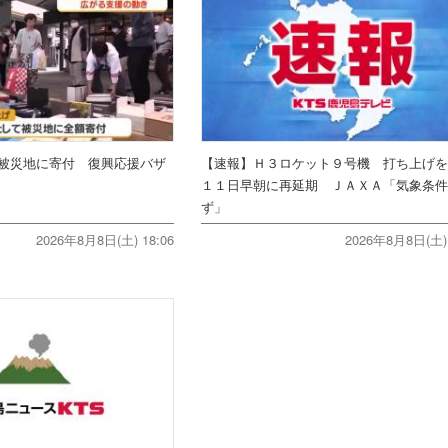
被災地に寄付 復興応援バザ
【速報】Ｈ３ロケット９号機 打ち上げ
１１日早朝に再延期 ＪＡＸＡ「気象条
ず」
2026年8月8日(土) 18:06
2026年8月8日(土) 