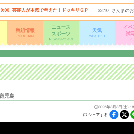
19:00
芸能人が本気で考えた！ドッキリＧＰ
23:10
さんまのお
ニュース
イベ
番組情報
天気
スポーツ
試
PROGRAM
WEATHER
NEWS/SPORTS
EVE
鹿児島
2026年8月8日(土) 18
シェア
する