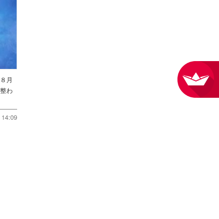
を８月
件整わ
14:09