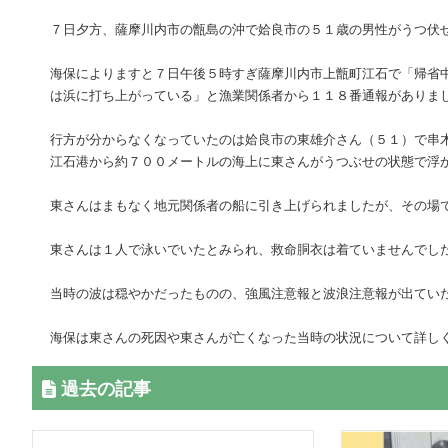
７日夕方、薩摩川内市の甑島の沖で姶良市の５１歳の男性がうつ伏
海保によりますと７日午後５時すぎ薩摩川内市上甑町江石で「帰省
は浜に打ち上がっている」と漁業関係者から１１８番通報がありま
行方が分からなくなっていたのは姶良市の東雄介さん（５１）で串
江石港から約７００メートルの海上に東さんがうつぶせの状態で浮
東さんはまもなく地元関係者の船に引き上げられましたが、その場
東さんは１人で泳いでいたとみられ、救命胴衣は着ていませんでし
当時の波は穏やかだったものの、強風注意報と波浪注意報が出てい
海保は東さんの死因や東さんが亡くなった当時の状況について詳し
過去の記事