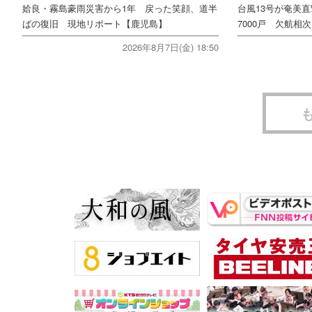
姶良・霧島豪雨災害から1年 戻った笑顔、道半
台風13号が奄美
ばの復旧 現地リポート【鹿児島】
7000戸 欠航相
2026年8月7日(金) 18:50