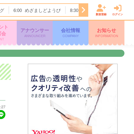
グ
6:00
めざましどようび
8:30
土曜はナニする！？
1
新規登録
ログイン
ント
アナウンサー
会社情報
お知らせ
写会
ANNOUNCER
COMPANY
INFORMATION
NT
:27