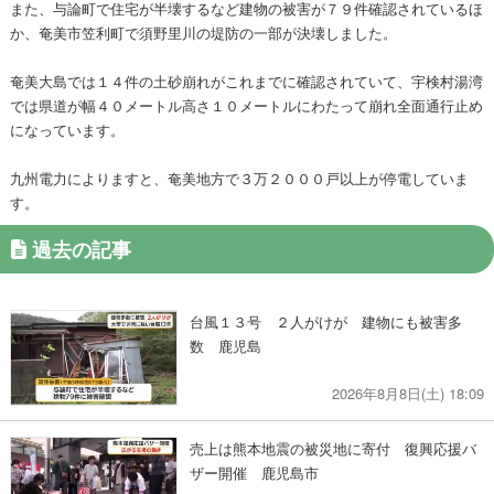
また、与論町で住宅が半壊するなど建物の被害が７９件確認されているほ
か、奄美市笠利町で須野里川の堤防の一部が決壊しました。
奄美大島では１４件の土砂崩れがこれまでに確認されていて、宇検村湯湾
では県道が幅４０メートル高さ１０メートルにわたって崩れ全面通行止め
になっています。
九州電力によりますと、奄美地方で３万２０００戸以上が停電していま
す。
過去の記事
台風１３号 ２人がけが 建物にも被害多
数 鹿児島
2026年8月8日(土) 18:09
売上は熊本地震の被災地に寄付 復興応援バ
ザー開催 鹿児島市