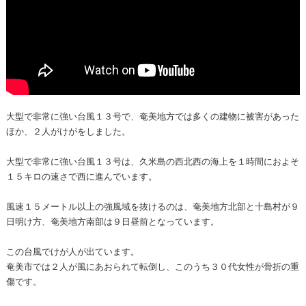
大型で非常に強い台風１３号で、奄美地方では多くの建物に被害があった
ほか、２人がけがをしました。
大型で非常に強い台風１３号は、久米島の西北西の海上を１時間におよそ
１５キロの速さで西に進んでいます。
風速１５メートル以上の強風域を抜けるのは、奄美地方北部と十島村が９
日明け方、奄美地方南部は９日昼前となっています。
この台風でけが人が出ています。
奄美市では２人が風にあおられて転倒し、このうち３０代女性が骨折の重
傷です。