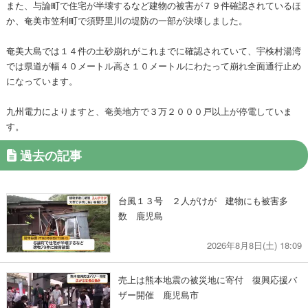
また、与論町で住宅が半壊するなど建物の被害が７９件確認されているほ
か、奄美市笠利町で須野里川の堤防の一部が決壊しました。
奄美大島では１４件の土砂崩れがこれまでに確認されていて、宇検村湯湾
では県道が幅４０メートル高さ１０メートルにわたって崩れ全面通行止め
になっています。
九州電力によりますと、奄美地方で３万２０００戸以上が停電していま
す。
過去の記事
台風１３号 ２人がけが 建物にも被害多
数 鹿児島
2026年8月8日(土) 18:09
売上は熊本地震の被災地に寄付 復興応援バ
ザー開催 鹿児島市