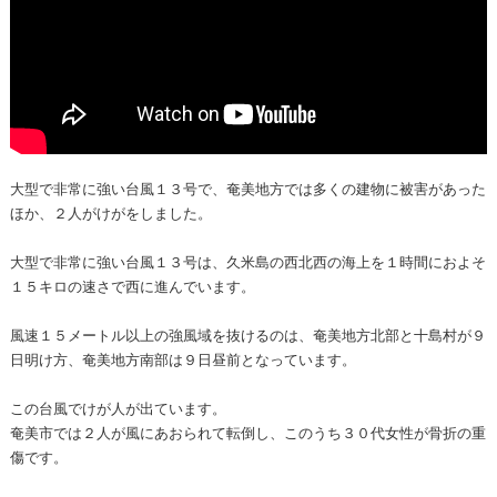
大型で非常に強い台風１３号で、奄美地方では多くの建物に被害があった
ほか、２人がけがをしました。
大型で非常に強い台風１３号は、久米島の西北西の海上を１時間におよそ
１５キロの速さで西に進んでいます。
風速１５メートル以上の強風域を抜けるのは、奄美地方北部と十島村が９
日明け方、奄美地方南部は９日昼前となっています。
この台風でけが人が出ています。
奄美市では２人が風にあおられて転倒し、このうち３０代女性が骨折の重
傷です。