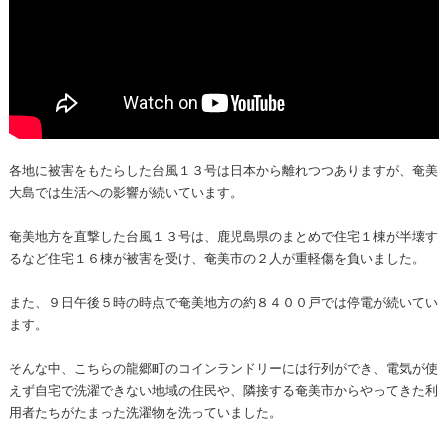
各地に被害をもたらした台風１３号は日本から離れつつありますが、奄美
大島では生活への影響が続いています。
奄美地方を直撃した台風１３号は、鹿児島県のまとめで住宅１棟が半壊す
るなど住宅１６棟が被害を受け、奄美市の２人が重軽傷を負いました。
また、９日午後５時の時点で奄美地方の約８４００戸では停電が続いてい
ます。
そんな中、こちらの龍郷町のコインランドリーには行列ができ、電気が使
えず自宅で洗濯できない地域の住民や、隣接する奄美市からやってきた利
用者たちがたまった洗濯物を洗っていました。