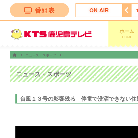
番組表
ON AIR
天気予報
18:00
ちびまる子ちゃん
18:30
サザエさん
ホーム
HOME
ニュース・スポーツ
ニュース・スポーツ
台風１３号の影響残る 停電で洗濯できない住