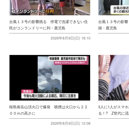
台風１３号の影響残る 停電で洗濯できない住
台風１３号の影響
民がコンランドリーに列・鹿児島
雑・鹿児島
2026年8月9日(日) 18:10
桜島南岳山頂火口で爆発 噴煙は火口から２２
3人に1人がスマ
００ｍの高さに
る！? Z世代に流
2026年8月9日(日) 12:08