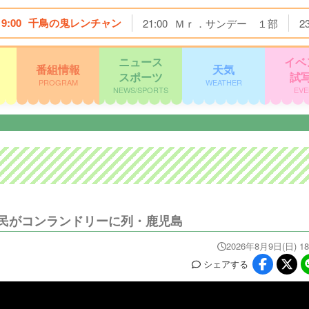
19:00
千鳥の鬼レンチャン
21:00
Ｍｒ．サンデー １部
2
ニュース
イベ
番組情報
天気
スポーツ
試
PROGRAM
WEATHER
NEWS/SPORTS
EVE
民がコンランドリーに列・鹿児島
2026年8月9日(日) 18
シェア
する