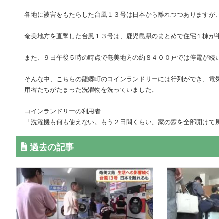
各地に被害をもたらした台風１３号は日本から離れつつありますが
奄美地方を直撃した台風１３号は、鹿児島県のまとめで住宅１棟が
また、９日午後５時の時点で奄美地方の約８４００戸では停電が続
そんな中、こちらの龍郷町のコインランドリーには行列ができ、電
用者たちがたまった洗濯物を洗っていました。
コインランドリーの利用者
「洗濯機も何も使えない。もう２日間くらい。家の窓を全部開けて
過去の記事