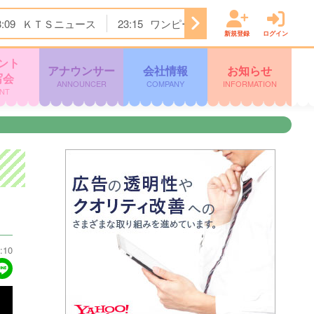
3:09
ＫＴＳニュース
23:15
ワンピース
23:45
すぽると！
新規登録
ログイン
ント
アナウンサー
会社情報
お知らせ
写会
ANNOUNCER
COMPANY
INFORMATION
NT
:10