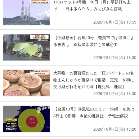
Ｈ3ロケット9号機 10日（月）早朝打ち上
げ 「日本版ＧＰＳ」みちびきを搭載
2026年8月7日(金) 18:53
【中継動画】台風13号 奄美市では強風によ
る被害も 線状降水帯にも警戒必要
2026年8月7日(金) 18:30
大隅唯一の百貨店だった「桜デパート」の名
物まんじゅうが夏祭りで復活・完売 令和に
受け継がれる昭和の味【鹿児島・鹿屋】
2026年8月7日(金) 18:30
【台風13号】暴風域のエリア 沖縄・奄美は
8日まで影響 今後の進路は 予報士解説
2026年8月7日(金) 18:20