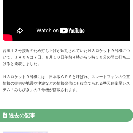
台風１３号接近のため打ち上げが延期されていたＨ３ロケット９号機につ
いて、ＪＡＸＡは７日、８月１０日午前４時から５時３０分の間に打ち上
げると発表しました。
Ｈ３ロケット９号機には、日本版ＧＰＳと呼ばれ、スマートフォンの位置
情報の提供や地震や津波などの情報発信にも役立てられる準天頂衛星シス
テム「みちびき」の７号機が搭載されます。
過去の記事