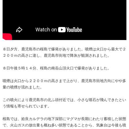
８日夕方、鹿児島市の桜島で爆発がありました。噴煙は火口から最大で２
２００ｍの高さに達し、鹿児島市街地で降灰が観測されました。
８日午後５時１４分、桜島の南岳山頂火口で爆発がありました。
噴煙は火口から２２００ｍの高さまで上がり、鹿児島市街地方向にやや多
量の噴煙が流れました。
この噴火により鹿児島市の北ふ頭付近では、小さな噴石が飛んできたとい
う情報も寄せられています。
桜島では、姶良カルデラの地下深部にマグマが長期にわたり蓄積した状態
で、火山ガスの放出量も概ね多い状態であることから、気象台は今後も噴