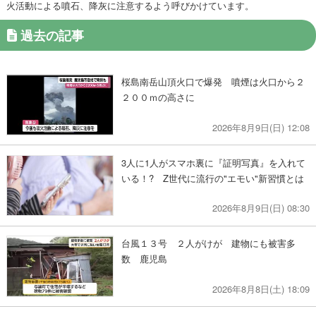
火活動による噴石、降灰に注意するよう呼びかけています。
過去の記事
桜島南岳山頂火口で爆発 噴煙は火口から２
２００ｍの高さに
2026年8月9日(日) 12:08
3人に1人がスマホ裏に『証明写真』を入れて
いる！? Z世代に流行の"エモい"新習慣とは
2026年8月9日(日) 08:30
台風１３号 ２人がけが 建物にも被害多
数 鹿児島
2026年8月8日(土) 18:09