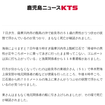
７日夕方、薩摩川内市の甑島の沖で姶良市の５１歳の男性がうつ伏せの状
態で浮かんでいるのが見つかり、まもなく死亡が確認されました。
海保によりますと７日午後５時すぎ薩摩川内市上甑町江石で「帰省中の男
性が正午ごろボートに乗って泳ぎに行ったまま帰ってこない。ゴムボート
は浜に打ち上がっている」と漁業関係者から１１８番通報がありました。
行方が分からなくなっていたのは姶良市の東雄介さん（５１）で串木野海
上保安部や地元関係者の船などが捜索を行ったところ、午後６時半ごろ、
江石港から約７００メートルの海上に東さんがうつぶせの状態で浮かんで
いるのが見つかりました。
東さんはまもなく地元関係者の船に引き上げられましたが、その場で死亡
が確認されました。